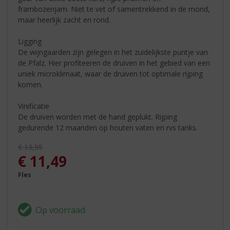
frambozenjam. Niet te vet of samentrekkend in de mond,
maar heerlijk zacht en rond.
Ligging
De wijngaarden zijn gelegen in het zuidelijkste puntje van
de Pfalz. Hier profiteeren de druiven in het gebied van een
uniek microklimaat, waar de druiven tot optimale rijping
komen.
Vinificatie
De druiven worden met de hand geplukt. Rijping
gedurende 12 maanden op houten vaten en rvs tanks.
Originele prijs was:
€
13,95
, Huidige prijs is:
€
11,49
Fles