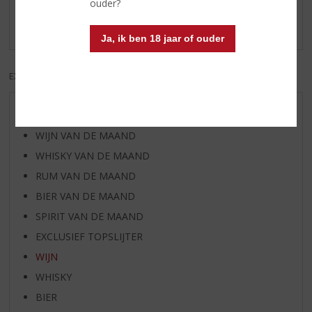
Schrijf een review
ouder?
Er zijn nog geen reviews geplaatst voor dit product
Ja, ik ben 18 jaar of ouder
EXCL. BTW
INCL. BTW
AANBIEDINGEN
WIJN VAN DE MAAND
WHISKY VAN DE MAAND
RUM VAN DE MAAND
BIER VAN DE MAAND
SPIRIT VAN DE MAAND
EXCLUSIEF TOPSLIJTER
WIJN
WHISKY
BIER