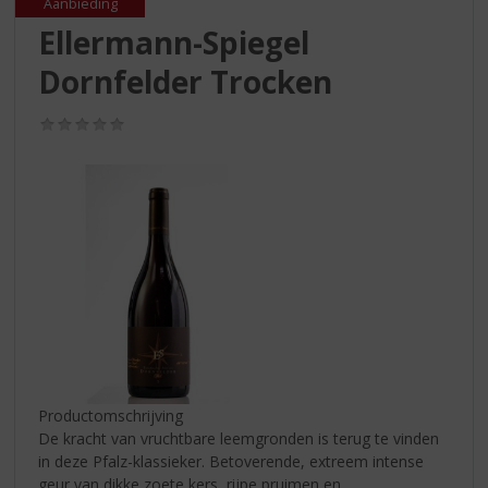
S
Aanbieding
p
Ellermann-Spiegel
r
Dornfelder Trocken
i
n
g
(0,0
n
/
5)
a
a
r
d
e
n
a
v
i
g
a
t
Productomschrijving
i
De kracht van vruchtbare leemgronden is terug te vinden
e
in deze Pfalz-klassieker. Betoverende, extreem intense
geur van dikke zoete kers, rijpe pruimen en