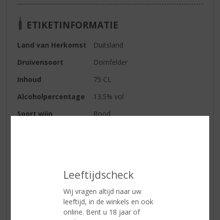
ETIKETINFORMATIE
Land van Herkomst
Duitsland
Druivensoort
Dornfelder
Inhoud
75 CL
Alcoholpercentage
13.5% vol
Soort wijn
Rood
Wijn-spijs
Deze wijn past goed bij typisch
Duitse gerechten, zoals een
Duitse stoofpot. Daarnaast ook
lekker bij een stuk gegrild vlees.
Leeftijdscheck
Wij vragen altijd naar uw
Reviews
leeftijd, in de winkels en ook
online. Bent u 18 jaar of