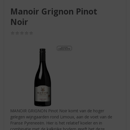
S
p
Manoir Grignon Pinot
r
Noir
i
n
g
(0,0
n
/
5)
a
a
r
d
e
n
a
v
i
g
a
t
MANOIR GRIGNON Pinot Noir komt van de hoger
i
gelegen wijngaarden rond Limoux, aan de voet van de
e
Franse Pyreneeën. Hier is het relatief koeler en in
combinatie met de kalkrijke bodem geeft het deze