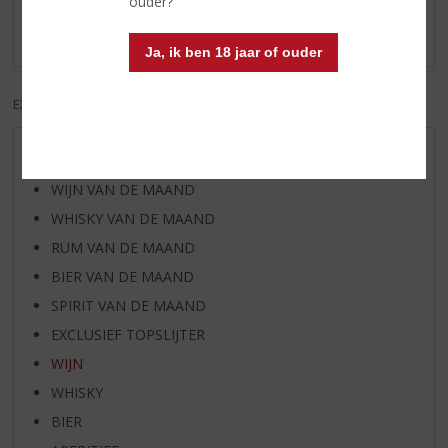
ouder?
Er zijn nog geen reviews geplaatst voor dit product
Ja, ik ben 18 jaar of ouder
EXCL. BTW
INCL. BTW
AANBIEDINGEN
WIJN VAN DE MAAND
WHISKY VAN DE MAAND
RUM VAN DE MAAND
BIER VAN DE MAAND
SPIRIT VAN DE MAAND
EXCLUSIEF TOPSLIJTER
WIJN
WHISKY
BIER