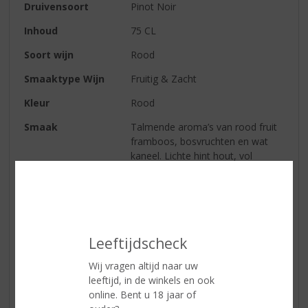
Druivensoort
Pinot Noir
Inhoud
75 CL
Soort wijn
Rood
Smaaktype Wijn
Fruitig & Zacht
Kleur
Rood
Smaak
Talmende aroma’s van rood fruit
framboos, bosvruchten en wat
kaneel. Lichte hint hout, vol
mondgevoel en een gezonde
dosis eigenwijs karakter.
Wijn-spijs
Aperitief, oude kazen, gegrild
zwijn en gevulde paddenstoelen.
Leeftijdscheck
Wij vragen altijd naar uw
Reviews
leeftijd, in de winkels en ook
online. Bent u 18 jaar of
Schrijf een review