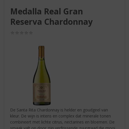
S
p
Medalla Real Gran
r
Reserva Chardonnay
i
n
g
(0,0
n
/
5)
a
a
r
d
e
n
a
v
i
g
a
t
De Santa Rita Chardonnay is helder en goudgeel van
i
kleur. De wijn is intens en complex dat minerale tonen
e
combineert met lichte citrus, nectarines en bloemen. De
smaak valt op door zijn verfrissende zuurgraad die mooi