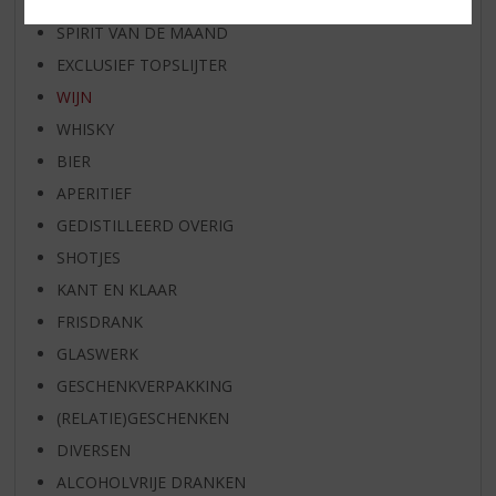
BIER VAN DE MAAND
SPIRIT VAN DE MAAND
EXCLUSIEF TOPSLIJTER
WIJN
WHISKY
BIER
APERITIEF
GEDISTILLEERD OVERIG
SHOTJES
KANT EN KLAAR
FRISDRANK
GLASWERK
GESCHENKVERPAKKING
(RELATIE)GESCHENKEN
DIVERSEN
ALCOHOLVRIJE DRANKEN