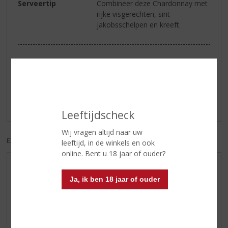
Serveertip
Combineer deze Chardonnay met
rijke visgerechten, sint-
jakobsschelpen en kreeft.
Reviews
Schrijf een review
Er zijn nog geen reviews geplaatst voor dit product
Leeftijdscheck
Wij vragen altijd naar uw
EXCL. BTW
INCL. BTW
leeftijd, in de winkels en ook
online. Bent u 18 jaar of ouder?
AANBIEDINGEN
Ja, ik ben 18 jaar of ouder
WIJN VAN DE MAAND
WHISKY VAN DE MAAND
RUM VAN DE MAAND