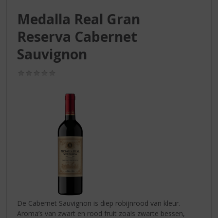
S
p
Medalla Real Gran
r
Reserva Cabernet
i
n
Sauvignon
g
n
(0,0
a
/
a
5)
r
d
e
n
a
v
i
g
a
t
i
De Cabernet Sauvignon is diep robijnrood van kleur.
e
Aroma’s van zwart en rood fruit zoals zwarte bessen,