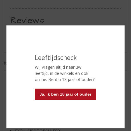
Reviews
Schrijf een review
Er zijn nog geen reviews geplaatst voor dit product
Leeftijdscheck
EXCL. BTW
INCL. BTW
Wij vragen altijd naar uw
leeftijd, in de winkels en ook
online. Bent u 18 jaar of ouder?
AANBIEDINGEN
WIJN VAN DE MAAND
Ja, ik ben 18 jaar of ouder
WHISKY VAN DE MAAND
RUM VAN DE MAAND
BIER VAN DE MAAND
SPIRIT VAN DE MAAND
EXCLUSIEF TOPSLIJTER