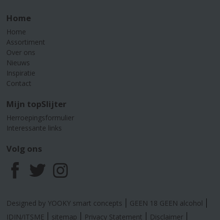
Home
Home
Assortiment
Over ons
Nieuws
Inspiratie
Contact
Mijn topSlijter
Herroepingsformulier
Interessante links
Volg ons
F
T
I
a
w
n
Designed by YOOKY smart concepts
GEEN 18 GEEN alcohol
IDIN/ITSME
sitemap
Privacy Statement
Disclaimer