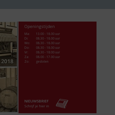
Openingstijden
Ma
:
13.00 - 18.00 uur
Di
:
08.30 - 18.00 uur
Wo
:
08.30 - 18.00 uur
Do
:
08.30 - 18.00 uur
Vr
:
08.30 - 18:00 uur
Za
:
08.00 - 17.00 uur
Zo:
gesloten
NIEUWSBRIEF
Schrijf je hier in