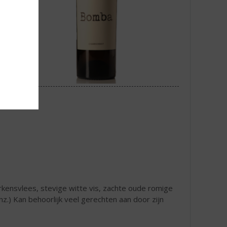
kensvlees, stevige witte vis, zachte oude romige
z.) Kan behoorlijk veel gerechten aan door zijn