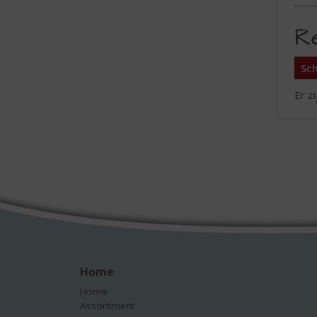
R
Sch
Er z
Home
Home
Assortiment