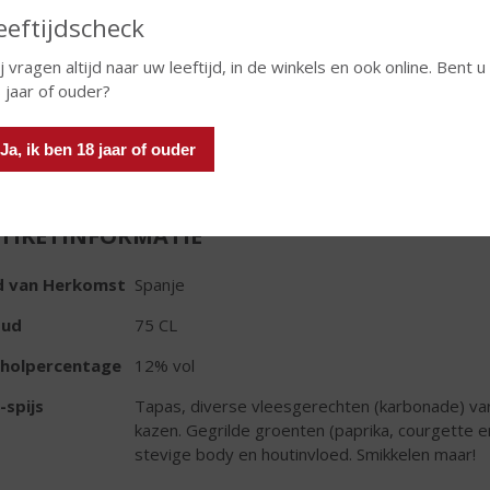
€
8,25
eeftijdscheck
Fles
j vragen altijd naar uw leeftijd, in de winkels en ook online. Bent u
 jaar of ouder?
Ja, ik ben 18 jaar of ouder
TIKETINFORMATIE
d van Herkomst
Spanje
oud
75 CL
oholpercentage
12% vol
-spijs
Tapas, diverse vleesgerechten (karbonade) var
kazen. Gegrilde groenten (paprika, courgette en
stevige body en houtinvloed. Smikkelen maar!