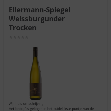
S
p
Ellermann-Spiegel
r
Weissburgunder
i
n
Trocken
g
n
(0,0
a
/
a
5)
r
d
e
n
a
v
i
g
a
t
i
Wijnhuis omschrijving
e
Het bedrijf is gelegen in het zuidelijkste puntje van de