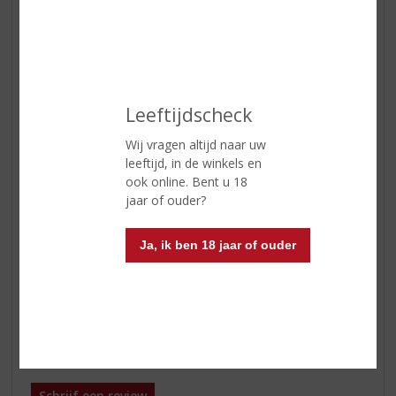
Soort wijn
Wit
Geur
Een zeer aangename tropische
geur met rijpe aroma's van
mirabelle, passiefruit, perzik en
groene appel.
Leeftijdscheck
Smaak
Zeer zuivere wijn met mooie
Wij vragen altijd naar uw
zuren. Prettige frisfruitige aanzet
leeftijd, in de winkels en
die lang aanhoudt.
ook online. Bent u 18
jaar of ouder?
Afdronk
Prima lengte met veel frisheid.
Wijn-spijs
Deze wijn is geschikt om te
Ja, ik ben 18 jaar of ouder
drinken bij salades, visgerechten,
asperges, gevogelte of als
aperitief.
Reviews
Schrijf een review