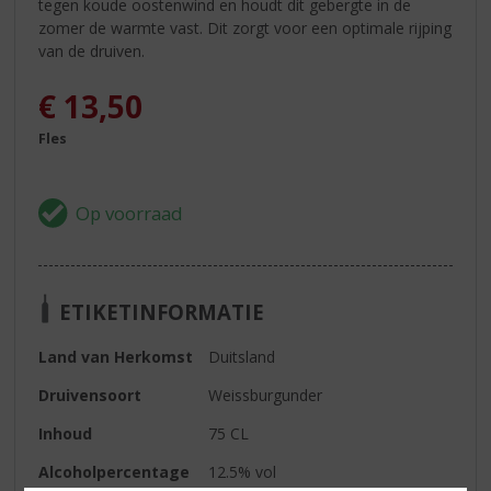
tegen koude oostenwind en houdt dit gebergte in de
zomer de warmte vast. Dit zorgt voor een optimale rijping
van de druiven.
€
13,50
Fles
ETIKETINFORMATIE
Land van Herkomst
Duitsland
Druivensoort
Weissburgunder
Inhoud
75 CL
Alcoholpercentage
12.5% vol