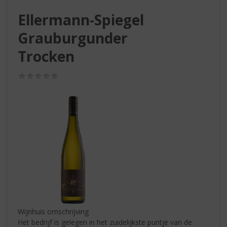
S
p
Ellermann-Spiegel
r
Grauburgunder
i
n
Trocken
g
n
(0,0
a
/
a
5)
r
d
e
n
a
v
i
g
a
t
i
Wijnhuis omschrijving
e
Het bedrijf is gelegen in het zuidelijkste puntje van de