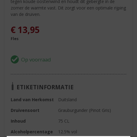
tegen koude oostenwind en houdt dit gebergte in de
zomer de warmte vast. Dit zorgt voor een optimale rijping
van de druiven.
€
13,95
Fles
ETIKETINFORMATIE
Land van Herkomst
Duitsland
Druivensoort
Grauburgunder (Pinot Gris)
Inhoud
75 CL
Alcoholpercentage
12.5% vol