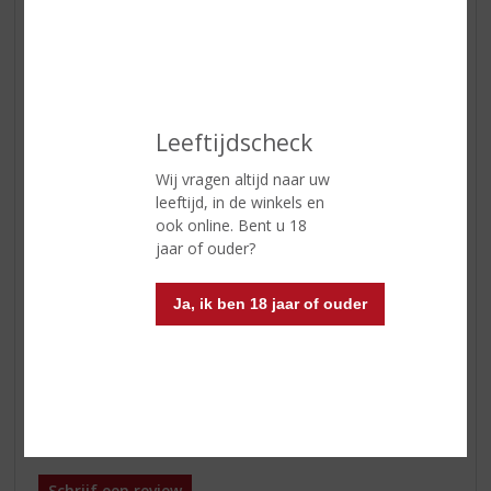
Soort wijn
Wit
Smaaktype Wijn
Fris & Vriendelijk
Geur
Een heerlijke fruitige en kruidige
geur, zeer aangenaam. Rijpe
Leeftijdscheck
aroma's van tropisch fruit;
ananas, peer, citrus en rode
Wij vragen altijd naar uw
kruisbes.
leeftijd, in de winkels en
ook online. Bent u 18
Smaak
Prettige frisfruitige aanzet, die
jaar of ouder?
lang aanhoudt. Mooie zuren.
Wijn-spijs
Deze wijn is geschikt om te
Ja, ik ben 18 jaar of ouder
drinken bij visgerechten, garnalen,
asperges, gevogelte of als
aperitief.
Reviews
Schrijf een review