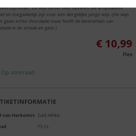
t verkregen door zwaar getoast Frans eiken. Het maakt de
 heel bijzonder. De wijn bevat veel tannines die al opvallend
el en toegankelijk zijn voor een dergelijke jonge wijn. (De wijn
t geen echte chocolade maar heeft de kenmerken van
olade in de smaak en geur.)
€
10,99
Fles
TIKETINFORMATIE
d van Herkomst
Zuid-Afrika
oud
75 CL