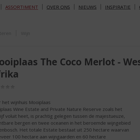
ASSORTIMENT
OVER ONS
NIEUWS
INSPIRATIE
ORTIMENT
teren
Wijn
oiplaas The Coco Merlot - We
rika
(0,0
/
5)
 het wijnhuis Mooiplaas
plaas Wine Estate and Private Nature Reserve zoals het
ijf voluit heet, is prachtig gelegen tussen de majestueuze,
htbare bergen en twee oceanen in het beroemde wijngebied
lenbosch. Het totale Estate bestaat uit 250 hectare waarvan
veer 100 hectare aan wijngaarden en 60 hectare