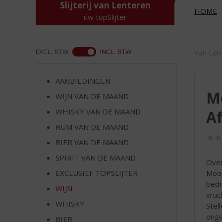
d
Slijterij van Lenteren
HOME
S
úw topSlijter
p
r
i
ASS
EXCL. BTW
INCL. BTW
Van Len
n
g
n
AANBIEDINGEN
a
Mo
WIJN VAN DE MAAND
a
r
WHISKY VAN DE MAAND
Af
d
RUM VAN DE MAAND
e
BIER VAN DE MAAND
n
a
SPIRIT VAN DE MAAND
Over
v
Mooi
EXCLUSIEF TOPSLIJTER
i
bedr
g
WIJN
vruc
a
WHISKY
Stel
t
onge
i
BIER