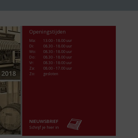
Openingstijden
Ma
:
13.00 - 18.00 uur
Di
:
08.30 - 18.00 uur
Wo
:
08.30 - 18.00 uur
Do
:
08.30 - 18.00 uur
Vr
:
08.30 - 18:00 uur
Za
:
08.00 - 17.00 uur
Zo:
gesloten
NIEUWSBRIEF
Schrijf je hier in