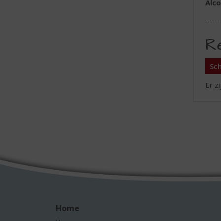
Alc
R
Sch
Er z
Home