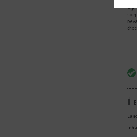
word
wijn
soep
beva
choc
E
Lan
Inh