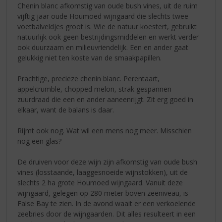
Chenin blanc afkomstig van oude bush vines, uit de ruim
vijftig jaar oude Houmoed wijngaard die slechts twee
voetbalveldjes groot is. Wie de natuur koestert, gebruikt
natuurlijk ook geen bestrijdingsmiddelen en werkt verder
ook duurzaam en milieuvriendelijk. Een en ander gaat
gelukkig niet ten koste van de smaakpapillen.
Prachtige, precieze chenin blanc. Perentaart,
appelcrumble, chopped melon, strak gespannen
zuurdraad die een en ander aaneenrijgt. Zit erg goed in
elkaar, want de balans is daar.
Rijmt ook nog. Wat wil een mens nog meer. Misschien
nog een glas?
De druiven voor deze wijn zijn afkomstig van oude bush
vines (losstaande, laaggesnoeide wijnstokken), uit de
slechts 2 ha grote Houmoed wijngaard. Vanuit deze
wijngaard, gelegen op 280 meter boven zeeniveau, is
False Bay te zien. In de avond waait er een verkoelende
zeebries door de wijngaarden. Dit alles resulteert in een