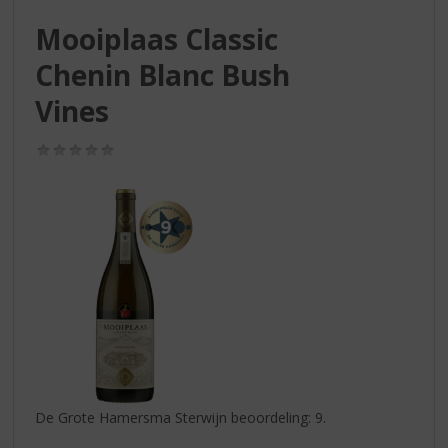
S
p
Mooiplaas Classic
r
Chenin Blanc Bush
i
n
Vines
g
n
(0,0
a
/
a
5)
r
d
e
n
a
v
i
g
a
t
i
De Grote Hamersma Sterwijn beoordeling: 9.
e