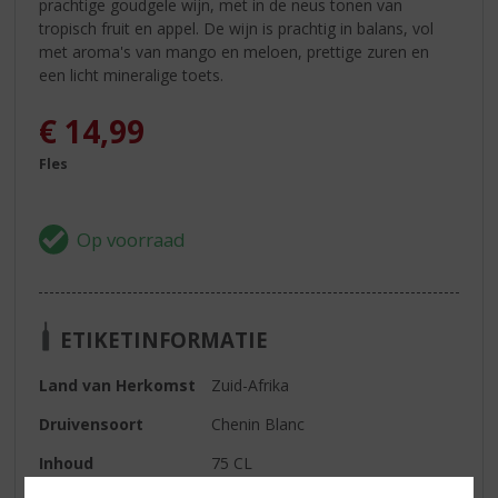
prachtige goudgele wijn, met in de neus tonen van
tropisch fruit en appel. De wijn is prachtig in balans, vol
met aroma's van mango en meloen, prettige zuren en
een licht mineralige toets.
€
14,99
Fles
ETIKETINFORMATIE
Land van Herkomst
Zuid-Afrika
Druivensoort
Chenin Blanc
Inhoud
75 CL