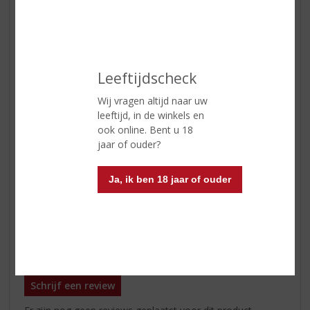
Alcoholpercentage
14% vol
Soort wijn
Wit
Smaaktype Wijn
Fris & Droog
Leeftijdscheck
Kleur
goudgeel
Geur
tropisch fruit en appel
Wij vragen altijd naar uw
leeftijd, in de winkels en
Smaak
mango en meloen, prettige zuren
ook online. Bent u 18
en een licht mineralige toets
jaar of ouder?
Wijn-spijs
garnalen, gegrilde vis, romige
pastagerechten, gegrilde kip
Ja, ik ben 18 jaar of ouder
Serveertip
10 - 12 °C
Reviews
Schrijf een review