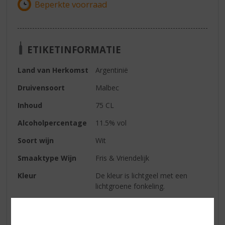
ETIKETINFORMATIE
Land van Herkomst
Argentinië
Druivensoort
Malbec
Inhoud
75 CL
Alcoholpercentage
11.5% vol
Soort wijn
Wit
Smaaktype Wijn
Fris & Vriendelijk
Kleur
De kleur is lichtgeel met een
lichtgroene fonkeling.
Geur
In de geur is hij fris met tonen van
rode bessen en witte bloesem
zoals kers en jasmijn.