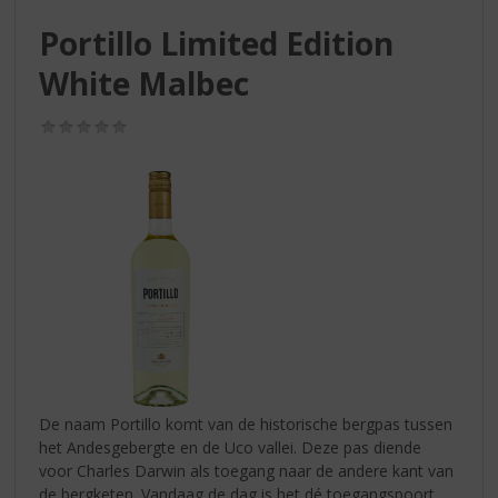
S
p
Portillo Limited Edition
r
White Malbec
i
n
g
(0,0
n
/
5)
a
a
r
d
e
n
a
v
i
g
a
t
De naam Portillo komt van de historische bergpas tussen
i
het Andesgebergte en de Uco vallei. Deze pas diende
e
voor Charles Darwin als toegang naar de andere kant van
de bergketen. Vandaag de dag is het dé toegangspoort