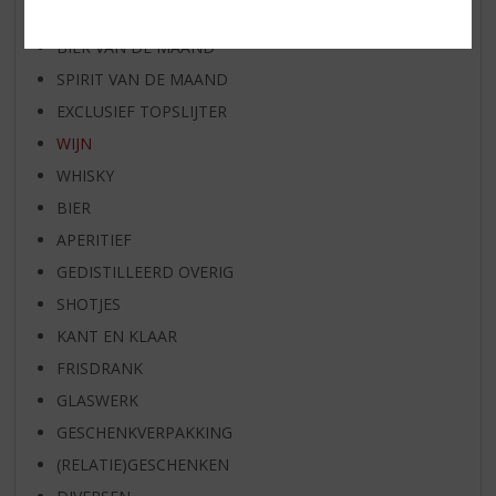
RUM VAN DE MAAND
BIER VAN DE MAAND
SPIRIT VAN DE MAAND
EXCLUSIEF TOPSLIJTER
WIJN
WHISKY
BIER
APERITIEF
GEDISTILLEERD OVERIG
SHOTJES
KANT EN KLAAR
FRISDRANK
GLASWERK
GESCHENKVERPAKKING
(RELATIE)GESCHENKEN