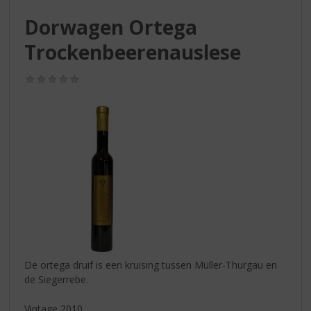
S
p
Dorwagen Ortega
r
Trockenbeerenauslese
i
n
g
(0,0
n
/
5)
a
a
r
d
e
n
a
v
i
g
a
t
De ortega druif is een kruising tussen Müller-Thurgau en
i
de Siegerrebe.
e
Vintage 2010