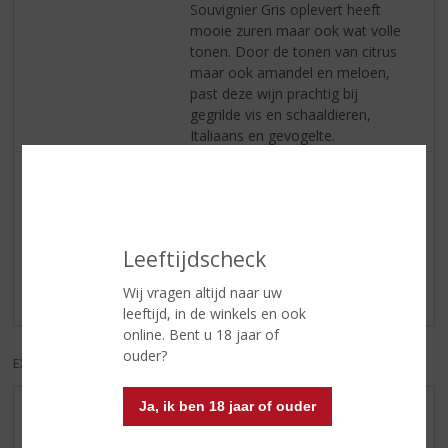
Souvignier Gris oplevert heeft
mooie zuren maar ook wat volle
tonen. Door de tonen van citrus
maar ook amandel en meloen,
past deze wijn prachtig bij
gegrilde vis en schaaldieren,
Italiaans en gevogelte.
Reviews
Leeftijdscheck
Schrijf een review
Wij vragen altijd naar uw
Er zijn nog geen reviews geplaatst voor dit product
leeftijd, in de winkels en ook
online. Bent u 18 jaar of
ouder?
EXCL. BTW
INCL. BTW
Ja, ik ben 18 jaar of ouder
AANBIEDINGEN