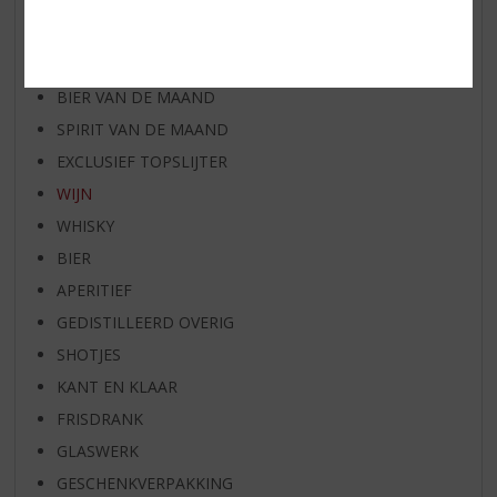
WIJN VAN DE MAAND
WHISKY VAN DE MAAND
RUM VAN DE MAAND
BIER VAN DE MAAND
SPIRIT VAN DE MAAND
EXCLUSIEF TOPSLIJTER
WIJN
WHISKY
BIER
APERITIEF
GEDISTILLEERD OVERIG
SHOTJES
KANT EN KLAAR
FRISDRANK
GLASWERK
GESCHENKVERPAKKING