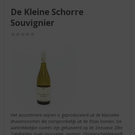
S
p
De Kleine Schorre
r
Souvignier
i
n
g
(0,0
n
/
5)
a
a
r
d
e
n
a
v
i
g
a
t
Het assortiment wijnen is geproduceerd uit de klassieke
i
druivensoorten die oorspronkelijk uit de Elzas komen. De
e
aantrekkelijke cuveés zijn gebaseerd op de Zeeuwse Zilte
Zaligheden zoals mosselen, oesters, Oosterscheldekreeft