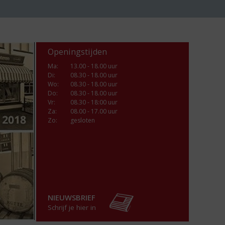
Openingstijden
Ma
:
13.00 - 18.00 uur
Di
:
08.30 - 18.00 uur
Wo
:
08.30 - 18.00 uur
Do
:
08.30 - 18.00 uur
Vr
:
08.30 - 18:00 uur
Za
:
08.00 - 17.00 uur
Zo:
gesloten
NIEUWSBRIEF
Schrijf je hier in