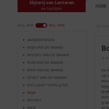
d
Slijterij van Lenteren
HOME
S
úw topSlijter
p
r
i
ASS
EXCL. BTW
INCL. BTW
Van Len
n
g
n
AANBIEDINGEN
a
Bo
WIJN VAN DE MAAND
a
r
WHISKY VAN DE MAAND
d
RUM VAN DE MAAND
e
BIER VAN DE MAAND
De h
n
zijn
a
SPIRIT VAN DE MAAND
Mosc
v
EXCLUSIEF TOPSLIJTER
wijn
i
land
g
WIJN
Bott
a
WHISKY
grap
t
40 k
i
BIER