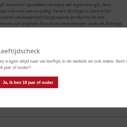
ijf. Naast het opwekken van bijna alle eigen energie, doet
ega ook veel aan recycling. Sandro Bottega is sterk in het
uceren van kwalitatief hoogstaande producten én het
erpen van originele flessen en verpakkingen zoals de Bottega
. Op 6 juni 2010 verdiende Bottega een vermelding in het
ness World Records Book met de grootste fles grappa in Italië.
les is 1,86 meter hoog en bevat maar liefst 138 liter grappa! »
 mousserende rosé heeft een perzikachtige kleur met een
Leeftijdscheck
mrijke geur en aroma's van vanille, rode bessen en wilde
beien.
ij vragen altijd naar uw leeftijd, in de winkels en ook online. Bent 
8 jaar of ouder?
€
27,99
Ja, ik ben 18 jaar of ouder
Fles