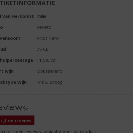
TIKETINFORMATIE
d van Herkomst
Italië
io
Veneto
ivensoort
Pinot Nero
oud
75 CL
oholpercentage
11.5% vol
t wijn
Mousserend
aktype Wijn
Fris & Droog
eviews
rijf een review
ijn nog geen reviews geplaatst voor dit product