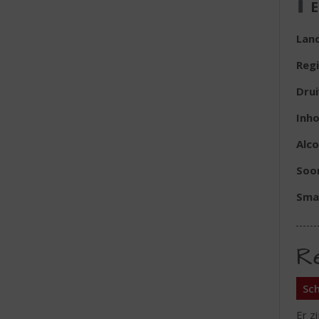
E
Lan
Reg
Dru
Inh
Alc
Soor
Sma
R
Sch
Er z