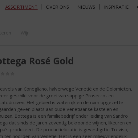
ASSORTIMENT
OVER ONS
NIEUWS
INSPIRATIE
ORTIMENT
teren
Wijn
ttega Rosé Gold
(0,0
/
5)
euvels van Conegliano, halverwege Venetië en de Dolomieten,
 zeer geschikt voor de groei van sappige Prosecco- en
atodruiven. Het gebied is waterrijk en de ruim opgezette
gaarden geven plaats aan oude Venetiaanse kastelen en
huizen. Bottega is een familiebedrijf onder leiding van Sandro
ega dat sinds de jaren zeventig bekroonde wijnen, likeuren en
pa's produceert. De productielocatie is gevestigd in Treviso,
m ten noorden van Venetië. Het is een zeer milieuvriendelijk