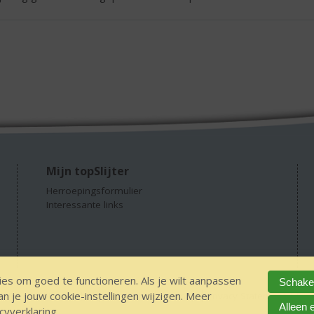
Mijn topSlijter
Herroepingsformulier
Interessante links
es om goed te functioneren. Als je wilt aanpassen
Schakel
 je jouw cookie-instellingen wijzigen. Meer
GEEN 18 GEEN alcohol
IDIN/ITSME
sitemap
Privacy Statement
Dis
Alleen 
cyverklaring
.