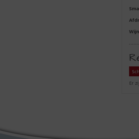
Sma
Afd
Wijn
R
Sch
Er z