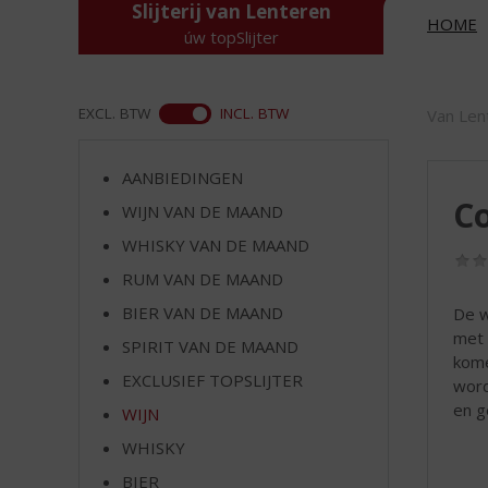
d
Slijterij van Lenteren
HOME
S
úw topSlijter
p
r
i
ASS
EXCL. BTW
INCL. BTW
Van Len
n
g
n
AANBIEDINGEN
a
C
WIJN VAN DE MAAND
a
r
WHISKY VAN DE MAAND
d
RUM VAN DE MAAND
e
BIER VAN DE MAAND
De w
n
met 
a
SPIRIT VAN DE MAAND
kome
v
EXCLUSIEF TOPSLIJTER
word
i
en g
g
WIJN
a
WHISKY
t
i
BIER