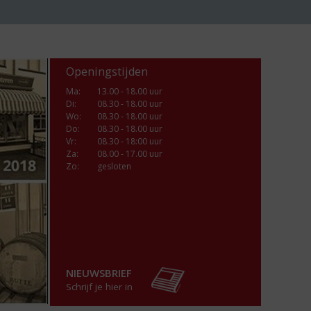
Openingstijden
Ma
:
13.00 - 18.00 uur
Di
:
08.30 - 18.00 uur
Wo
:
08.30 - 18.00 uur
Do
:
08.30 - 18.00 uur
Vr
:
08.30 - 18:00 uur
Za
:
08.00 - 17.00 uur
Zo:
gesloten
NIEUWSBRIEF
Schrijf je hier in