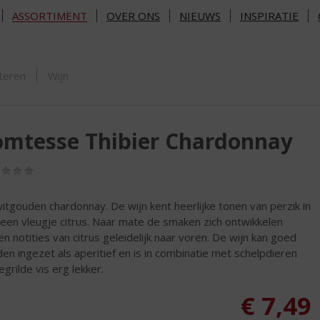
ASSORTIMENT
OVER ONS
NIEUWS
INSPIRATIE
ORTIMENT
teren
Wijn
omtesse Thibier Chardonnay
(0,0
/
5)
itgouden chardonnay. De wijn kent heerlijke tonen van perzik in
een vleugje citrus. Naar mate de smaken zich ontwikkelen
n notities van citrus geleidelijk naar voren. De wijn kan goed
en ingezet als aperitief en is in combinatie met schelpdieren
egrilde vis erg lekker.
€
7,49