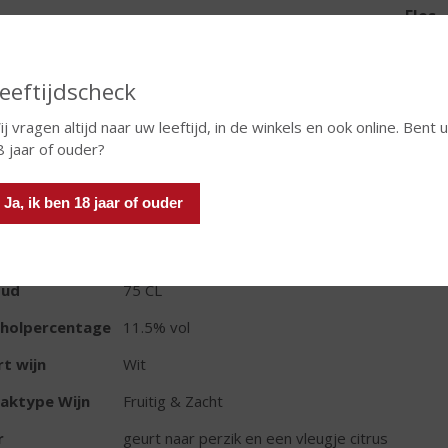
Fles
eeftijdscheck
j vragen altijd naar uw leeftijd, in de winkels en ook online. Bent u
8 jaar of ouder?
TIKETINFORMATIE
Ja, ik ben 18 jaar of ouder
d van Herkomst
Frankrijk
ivensoort
Chardonnay
oud
75 CL
oholpercentage
11.5% vol
t wijn
Wit
aktype Wijn
Fruitig & Zacht
r
geurt naar perzik en een vleugje citrus