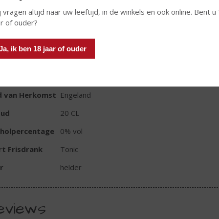
j vragen altijd naar uw leeftijd, in de winkels en ook online. Bent u
ar of ouder?
Ja, ik ben 18 jaar of ouder
TIKETINFORMATIE
d van Herkomst
Engeland
oud
20 CL
oholpercentage
0% vol
t Frisdrank
Tonic
r
helder
eviews