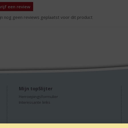
rijf een review
ijn nog geen reviews geplaatst voor dit product
Mijn topSlijter
Herroepingsformulier
Interessante links