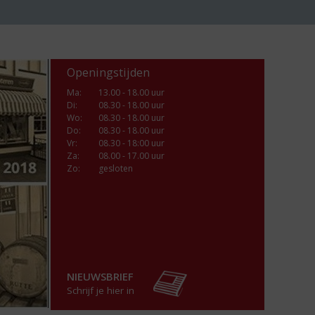
Openingstijden
Ma
:
13.00 - 18.00 uur
Di
:
08.30 - 18.00 uur
Wo
:
08.30 - 18.00 uur
Do
:
08.30 - 18.00 uur
Vr
:
08.30 - 18:00 uur
Za
:
08.00 - 17.00 uur
Zo:
gesloten
NIEUWSBRIEF
Schrijf je hier in