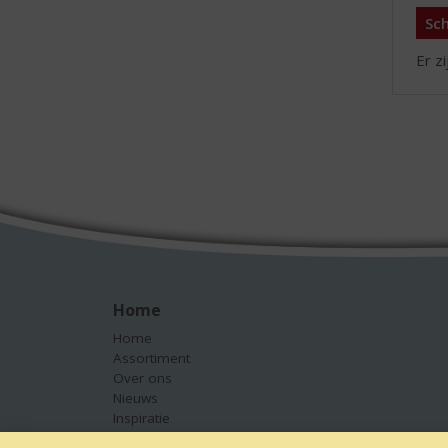
Sch
Er z
Home
Home
Assortiment
Over ons
Nieuws
Inspiratie
Contact