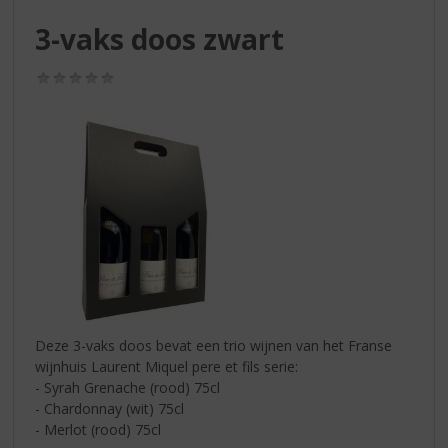
S
p
3-vaks doos zwart
r
i
(0,0
n
/
g
5)
n
a
a
r
d
e
n
a
v
i
g
Deze 3-vaks doos bevat een trio wijnen van het Franse
a
wijnhuis Laurent Miquel pere et fils serie:
t
- Syrah Grenache (rood) 75cl
i
- Chardonnay (wit) 75cl
e
- Merlot (rood) 75cl