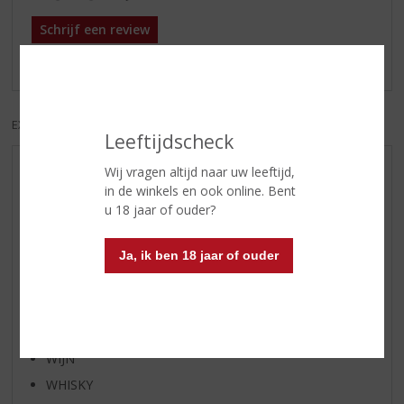
Schrijf een review
Er zijn nog geen reviews geplaatst voor dit product
EXCL. BTW
INCL. BTW
Leeftijdscheck
Wij vragen altijd naar uw leeftijd,
AANBIEDINGEN
in de winkels en ook online. Bent
WIJN VAN DE MAAND
u 18 jaar of ouder?
WHISKY VAN DE MAAND
RUM VAN DE MAAND
Ja, ik ben 18 jaar of ouder
BIER VAN DE MAAND
SPIRIT VAN DE MAAND
EXCLUSIEF TOPSLIJTER
WIJN
WHISKY