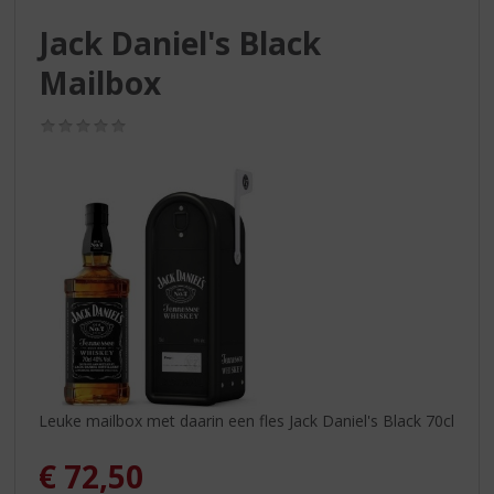
S
p
Jack Daniel's Black
r
Mailbox
i
n
g
(0,0
n
/
5)
a
a
r
d
e
n
a
v
i
g
a
t
Leuke mailbox met daarin een fles Jack Daniel's Black 70cl
i
e
€
72,50