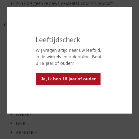
Er zijn nog geen reviews geplaatst voor dit product
EXCL. BTW
INCL. BTW
Leeftijdscheck
AANBIEDINGEN
Wij vragen altijd naar uw leeftijd,
WIJN VAN DE MAAND
in de winkels en ook online. Bent
WHISKY VAN DE MAAND
u 18 jaar of ouder?
RUM VAN DE MAAND
BIER VAN DE MAAND
Ja, ik ben 18 jaar of ouder
SPIRIT VAN DE MAAND
EXCLUSIEF TOPSLIJTER
WIJN
WHISKY
BIER
APERITIEF