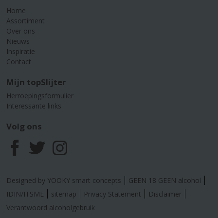
Home
Assortiment
Over ons
Nieuws
Inspiratie
Contact
Mijn topSlijter
Herroepingsformulier
Interessante links
Volg ons
F
T
I
a
w
n
Designed by YOOKY smart concepts
GEEN 18 GEEN alcohol
c
i
s
IDIN/ITSME
sitemap
Privacy Statement
Disclaimer
Verantwoord alcoholgebruik