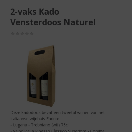
S
p
2-vaks Kado
r
Vensterdoos Naturel
i
n
g
(0,0
n
/
5)
a
a
r
d
e
n
a
v
i
g
a
t
Deze kadodoos bevat een tweetal wijnen van het
i
Italiaanse wijnhuis Farina:
e
- Lugana - Trebbiano (wit) 75cl;
- Valpolicella Ripasso Classico Superiore - Corvina,