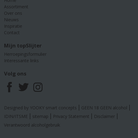
Home
Assortiment
Over ons
Nieuws
Inspiratie
Contact
Mijn topSlijter
Herroepingsformulier
Interessante links
Volg ons
F
T
I
a
w
n
Designed by YOOKY smart concepts
GEEN 18 GEEN alcohol
c
i
s
IDIN/ITSME
sitemap
Privacy Statement
Disclaimer
Verantwoord alcoholgebruik
e
t
t