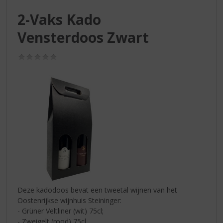
S
p
2-Vaks Kado
r
Vensterdoos Zwart
i
n
g
(0,0
n
/
5)
a
a
r
d
e
n
a
v
i
g
a
t
Deze kadodoos bevat een tweetal wijnen van het
i
Oostenrijkse wijnhuis Steininger:
e
- Grüner Veltliner (wit) 75cl;
- Zweigelt (rood) 75cl.