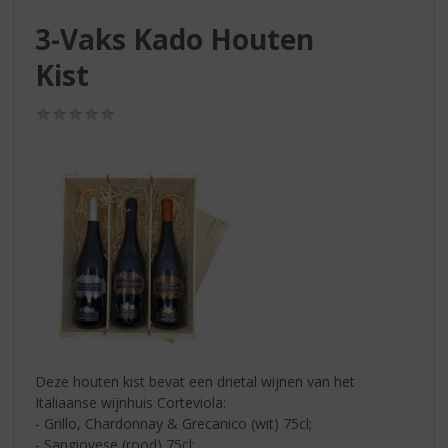
S
p
3-Vaks Kado Houten
r
Kist
i
n
g
(0,0
n
/
5)
a
a
r
d
e
n
a
v
i
g
a
t
Deze houten kist bevat een drietal wijnen van het
i
Italiaanse wijnhuis Corteviola:
e
- Grillo, Chardonnay & Grecanico (wit) 75cl;
- Sangiovese (rood) 75cl;