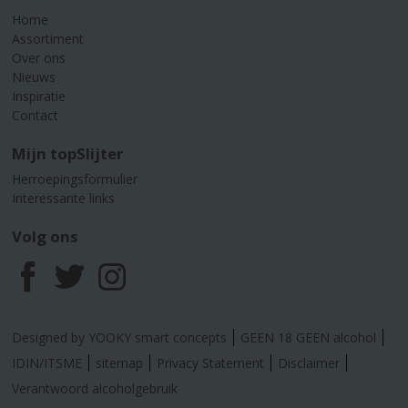
Home
Assortiment
Over ons
Nieuws
Inspiratie
Contact
Mijn topSlijter
Herroepingsformulier
Interessante links
Volg ons
F
T
I
a
w
n
Designed by YOOKY smart concepts
GEEN 18 GEEN alcohol
c
i
s
IDIN/ITSME
sitemap
Privacy Statement
Disclaimer
Verantwoord alcoholgebruik