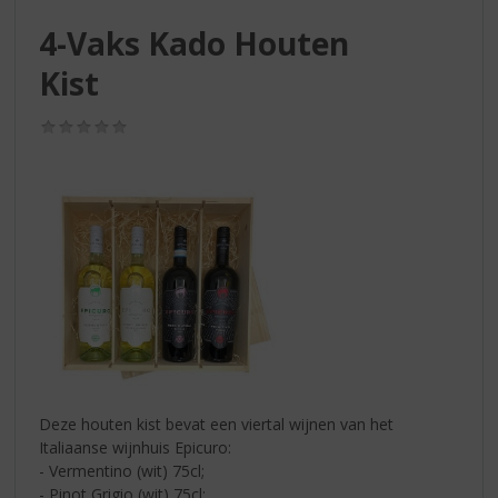
S
p
4-Vaks Kado Houten
r
Kist
i
n
g
(0,0
n
/
5)
a
a
r
d
e
n
a
v
i
g
a
t
Deze houten kist bevat een viertal wijnen van het
i
Italiaanse wijnhuis Epicuro:
e
- Vermentino (wit) 75cl;
- Pinot Grigio (wit) 75cl;