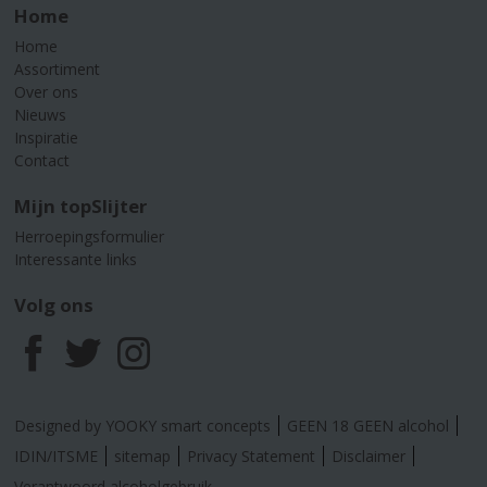
Home
Home
Assortiment
Over ons
Nieuws
Inspiratie
Contact
Mijn topSlijter
Herroepingsformulier
Interessante links
Volg ons
F
T
I
a
w
n
Designed by YOOKY smart concepts
GEEN 18 GEEN alcohol
c
i
s
IDIN/ITSME
sitemap
Privacy Statement
Disclaimer
Verantwoord alcoholgebruik