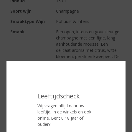
Inhoud
75 CL
Soort wijn
Champagne
Smaaktype Wijn
Robuust & Intens
Smaak
Een open, intens en goudkleurige
champagne met een fijne, lang
aanhoudende mousse. Een
delicaat aroma met citrus, witte
bloemen, perzik en kweepeer. De
afdronk is rond, fris en intens.
Wijn-spijs
Tartaar van rauwe tonijn met
zeekraal, oesters & gevogelte.
Leeftijdscheck
Reviews
Wij vragen altijd naar uw
leeftijd, in de winkels en ook
Schrijf een review
online. Bent u 18 jaar of
ouder?
Er zijn nog geen reviews geplaatst voor dit product