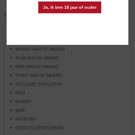
Ja, ik ben 18 jaar of ouder
EXCL. BTW
INCL. BTW
AANBIEDINGEN
WIJN VAN DE MAAND
WHISKY VAN DE MAAND
RUM VAN DE MAAND
BIER VAN DE MAAND
SPIRIT VAN DE MAAND
EXCLUSIEF TOPSLIJTER
WIJN
WHISKY
BIER
APERITIEF
GEDISTILLEERD OVERIG