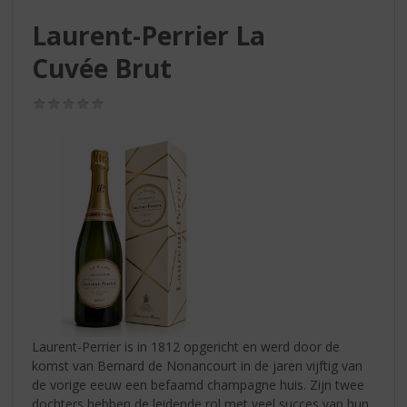
S
p
Laurent-Perrier La
r
Cuvée Brut
i
n
g
(0,0
n
/
5)
a
a
r
d
e
n
a
v
i
g
a
t
Laurent-Perrier is in 1812 opgericht en werd door de
i
komst van Bernard de Nonancourt in de jaren vijftig van
e
de vorige eeuw een befaamd champagne huis. Zijn twee
dochters hebben de leidende rol met veel succes van hun