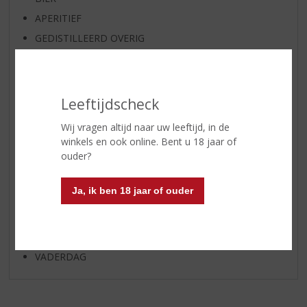
APERITIEF
GEDISTILLEERD OVERIG
SHOTJES
KANT EN KLAAR
FRISDRANK
Leeftijdscheck
GLASWERK
Wij vragen altijd naar uw leeftijd, in de
GESCHENKVERPAKKING
winkels en ook online. Bent u 18 jaar of
ouder?
(RELATIE)GESCHENKEN
DIVERSEN
Ja, ik ben 18 jaar of ouder
ALCOHOLVRIJE DRANKEN
VEGAN DRANKEN
STREEKPRODUCTEN
VADERDAG