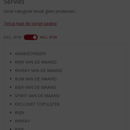
Servies
S
p
Deze categorie bevat geen producten.
r
i
Terug naar de vorige pagina
n
g
n
EXCL. BTW
INCL. BTW
a
a
AANBIEDINGEN
r
d
WIJN VAN DE MAAND
e
WHISKY VAN DE MAAND
n
RUM VAN DE MAAND
a
v
BIER VAN DE MAAND
i
SPIRIT VAN DE MAAND
g
EXCLUSIEF TOPSLIJTER
a
t
WIJN
i
WHISKY
e
BIER