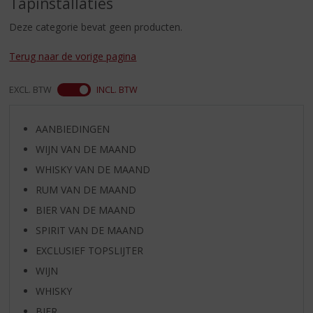
Tapinstallaties
S
p
Deze categorie bevat geen producten.
r
i
Terug naar de vorige pagina
n
g
n
EXCL. BTW
INCL. BTW
a
a
AANBIEDINGEN
r
d
WIJN VAN DE MAAND
e
WHISKY VAN DE MAAND
n
RUM VAN DE MAAND
a
v
BIER VAN DE MAAND
i
SPIRIT VAN DE MAAND
g
EXCLUSIEF TOPSLIJTER
a
t
WIJN
i
WHISKY
e
BIER