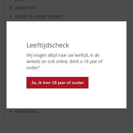
APERITIEF
GEDISTILLEERD OVERIG
SHOTJES
KANT EN KLAAR
FRISDRANK
Leeftijdscheck
GLASWERK
Wij vragen altijd naar uw leeftijd, in de
GESCHENKVERPAKKING
winkels en ook online. Bent u 18 jaar of
ouder?
(RELATIE)GESCHENKEN
DIVERSEN
Ja, ik ben 18 jaar of ouder
ALCOHOLVRIJE DRANKEN
VEGAN DRANKEN
STREEKPRODUCTEN
VADERDAG