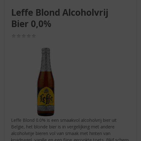
S
p
Leffe Blond Alcoholvrij
r
Bier 0,0%
i
n
g
(0,0
n
/
5)
a
a
r
d
e
n
a
v
i
g
a
t
Leffe Blond 0.0% is een smaakvol alcoholvrij bier uit
i
Belgie, het blonde bier is in vergelijking met andere
e
alcoholvrije bieren vol van smaak met hinten van
kruidnagel, vanille en een fijne gerookte toets. Blijf scherp