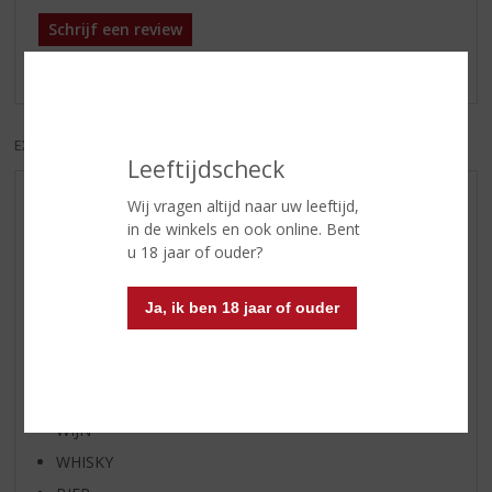
Schrijf een review
Er zijn nog geen reviews geplaatst voor dit product
EXCL. BTW
INCL. BTW
Leeftijdscheck
Wij vragen altijd naar uw leeftijd,
AANBIEDINGEN
in de winkels en ook online. Bent
WIJN VAN DE MAAND
u 18 jaar of ouder?
WHISKY VAN DE MAAND
RUM VAN DE MAAND
Ja, ik ben 18 jaar of ouder
BIER VAN DE MAAND
SPIRIT VAN DE MAAND
EXCLUSIEF TOPSLIJTER
WIJN
WHISKY