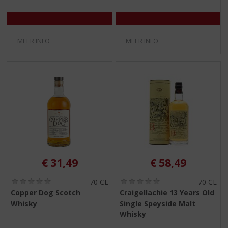
MEER INFO
MEER INFO
€
31,49
€
58,49
(
(
70 CL
70 CL
0
0
Copper Dog Scotch
Craigellachie 13 Years Old
,
,
Whisky
Single Speyside Malt
0
0
/
/
Whisky
5
5