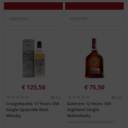
)
)
MEER INFO
MEER INFO
€
125,50
€
75,50
(
(
70 CL
70 CL
0
0
Craigellachie 17 Years Old
Dalmore 12 Years Old
,
,
Single Speyside Malt
Highland Single
0
0
/
/
Whisky
Maltwhisky
5
5
Voorraad (indien beperkt): 1
)
)