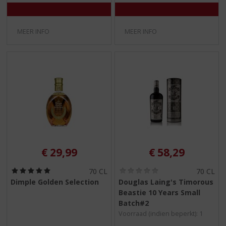
MEER INFO
MEER INFO
€
29,99
€
58,29
(
(
70 CL
70 CL
5
0
Dimple Golden Selection
Douglas Laing's Timorous
,
,
Beastie 10 Years Small
0
0
/
/
Batch#2
5
5
Voorraad (indien beperkt): 1
)
)