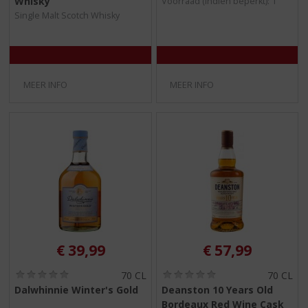
Whisky
Voorraad (indien beperkt): 1
5
5
Single Malt Scotch Whisky
)
)
MEER INFO
MEER INFO
€
39,99
€
57,99
(
(
70 CL
70 CL
0
0
Dalwhinnie Winter's Gold
Deanston 10 Years Old
,
,
Bordeaux Red Wine Cask
0
0