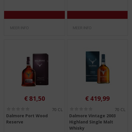
)
)
MEER INFO
MEER INFO
€
81,50
€
419,99
(
(
70 CL
70 CL
0
0
Dalmore Port Wood
Dalmore Vintage 2003
,
,
Reserve
Highland Single Malt
0
0
/
/
Whisky
5
5