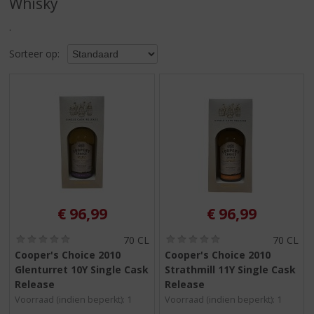
Whisky
S
p
.
r
i
Sorteer op:
n
g
n
a
a
r
d
e
n
a
v
€
96,99
€
96,99
i
g
(
(
70 CL
70 CL
0
0
a
Cooper's Choice 2010
Cooper's Choice 2010
,
,
t
Glenturret 10Y Single Cask
Strathmill 11Y Single Cask
0
0
i
/
/
Release
Release
5
5
e
Voorraad (indien beperkt): 1
Voorraad (indien beperkt): 1
)
)