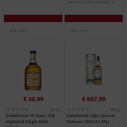
Voorraad (indien beperkt): 2
)
)
MEER INFO
MEER INFO
€
48,99
€
667,99
(
(
70 CL
70 CL
0
0
Dalwhinnie 15 Years Old
Dalwhinnie 30yo Special
,
,
Highland Single Malt
Release 2020 (51,9%)
0
0
/
/