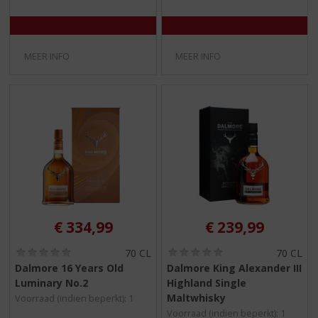
MEER INFO
MEER INFO
€
334,99
€
239,99
(
(
70 CL
70 CL
0
0
Dalmore 16 Years Old
Dalmore King Alexander III
,
,
Luminary No.2
Highland Single
0
0
/
/
Maltwhisky
Voorraad (indien beperkt): 1
5
5
Voorraad (indien beperkt): 1