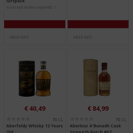
Giftpack
0
0
/
/
Voorraad (indien beperkt): 1
5
5
)
)
MEER INFO
MEER INFO
€
40,49
€
84,99
(
(
70 CL
70 CL
0
0
Aberfeldy Whisky 12 Years
Aberlour A'Bunadh Cask
,
,
Old
Strength Batch #57
0
0