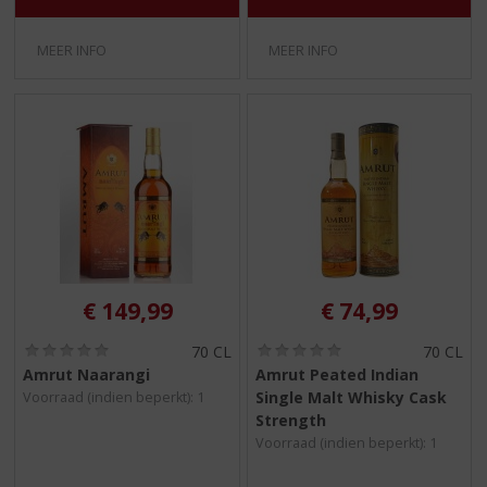
)
)
MEER INFO
MEER INFO
€
149,99
€
74,99
(
(
70 CL
70 CL
0
0
Amrut Naarangi
Amrut Peated Indian
,
,
Single Malt Whisky Cask
Voorraad (indien beperkt): 1
0
0
/
/
Strength
5
5
Voorraad (indien beperkt): 1
)
)