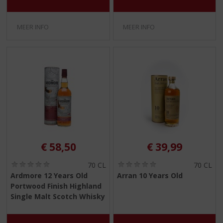
MEER INFO
MEER INFO
€
58,50
€
39,99
(
(
70 CL
70 CL
0
0
Ardmore 12 Years Old
Arran 10 Years Old
,
,
Portwood Finish Highland
0
0
/
/
Single Malt Scotch Whisky
5
5
)
)