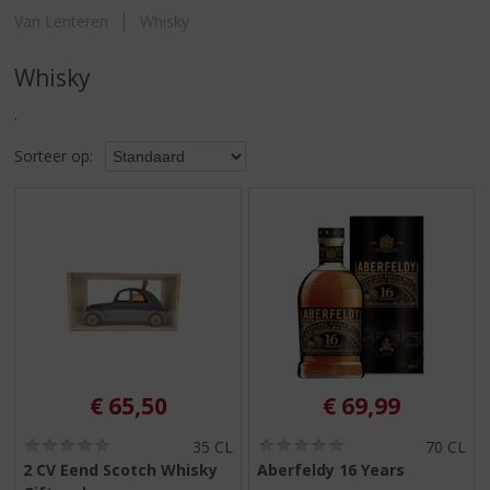
S
Van Lenteren
Whisky
p
r
i
Whisky
n
.
g
n
Sorteer op:
a
a
r
d
e
n
a
v
i
g
a
€
65,50
€
69,99
t
i
(
(
35 CL
70 CL
0
0
e
2 CV Eend Scotch Whisky
Aberfeldy 16 Years
,
,