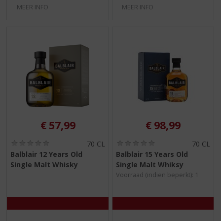
MEER INFO
MEER INFO
€
57,99
€
98,99
(
(
70 CL
70 CL
0
0
Balblair 12 Years Old
Balblair 15 Years Old
,
,
Single Malt Whisky
Single Malt Whiksy
0
0
/
/
Voorraad (indien beperkt): 1
5
5
)
)