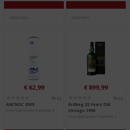
MEER INFO
MEER INFO
€
62,99
€
899,99
(
(
70 CL
70 CL
0
0
ANCNOC 2009
Ardbeg 22 Years Old
,
,
Vintage 1996
Voorraad (indien beperkt): 6
0
0
/
/
Voorraad (indien beperkt): 1
5
5
)
)