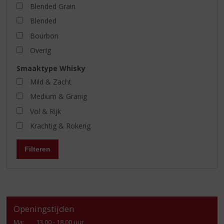
Blended Grain
Blended
Bourbon
Overig
Smaaktype Whisky
Mild & Zacht
Medium & Granig
Vol & Rijk
Krachtig & Rokerig
Filteren
Openingstijden
Ma
:
13.00 - 18.00 uur