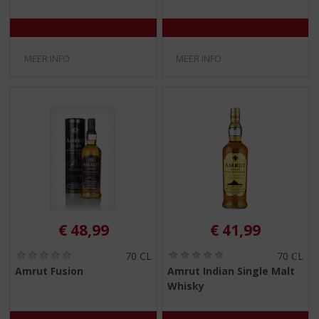
)
)
MEER INFO
MEER INFO
€
48,99
€
41,99
(
(
70 CL
70 CL
0
0
Amrut Fusion
Amrut Indian Single Malt
,
,
Whisky
0
0
/
/
5
5