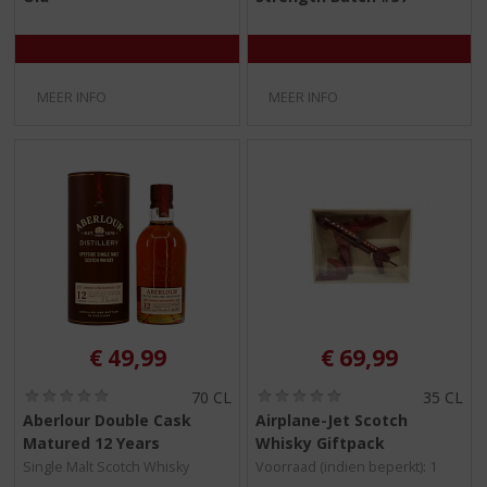
/
/
5
5
)
)
MEER INFO
MEER INFO
€
49,99
€
69,99
(
(
70 CL
35 CL
0
0
Aberlour Double Cask
Airplane-Jet Scotch
,
,
Matured 12 Years
Whisky Giftpack
0
0
/
/
Single Malt Scotch Whisky
Voorraad (indien beperkt): 1
5
5