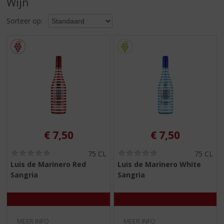
Wijn
S
p
Sorteer op:
r
i
n
g
n
a
a
r
d
e
n
€
7,50
€
7,50
a
v
(
(
75 CL
75 CL
i
0
0
Luis de Marinero Red
Luis de Marinero White
,
,
g
Sangria
Sangria
0
0
a
/
/
t
5
5
)
)
i
e
MEER INFO
MEER INFO