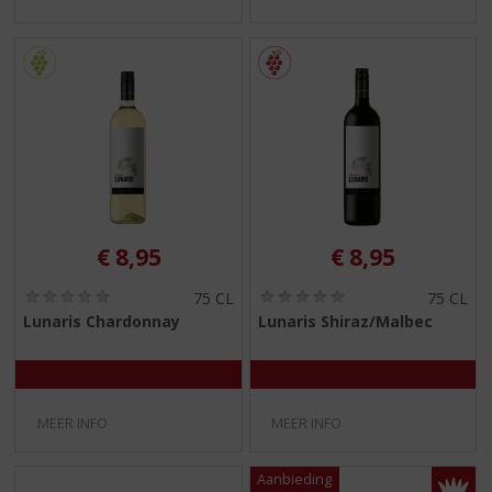
€
8,95
€
8,95
(
(
75 CL
75 CL
0
0
Lunaris Chardonnay
Lunaris Shiraz/Malbec
,
,
0
0
/
/
5
5
)
)
MEER INFO
MEER INFO