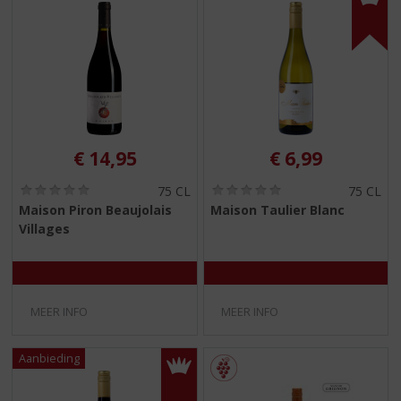
€
14,95
€
6,99
(
(
75 CL
75 CL
0
0
Maison Piron Beaujolais
Maison Taulier Blanc
,
,
Villages
0
0
/
/
5
5
)
)
MEER INFO
MEER INFO