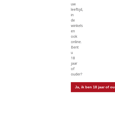
Originele prijs was:
, Huidige prijs is:
€
18,99
€
16,95
€
22,95
uw
leeftijd,
(
(
75 CL
75 CL
in
0
0
Markus Molitor Haus
Markus Molitor Haus
,
,
de
Klosterberg Pinot Noir
Klosterberg Riesling
0
0
winkels
/
/
Feinherb
en
5
5
Mogelijk in Backorder: Ja
)
)
ook
online.
Bent
u
18
MEER INFO
MEER INFO
jaar
of
ouder?
Ja, ik ben 18 jaar of o