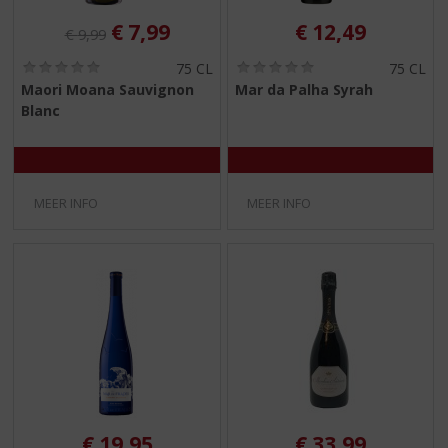
Originele prijs was:
, Huidige prijs is:
€
7,99
€
12,49
€
9,99
(
(
75 CL
75 CL
0
0
Maori Moana Sauvignon
Mar da Palha Syrah
,
,
Blanc
0
0
/
/
5
5
)
)
MEER INFO
MEER INFO
€
19,95
€
33,99