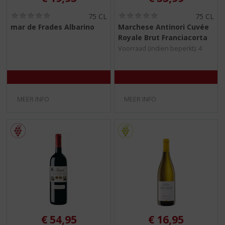
(
(
75 CL
75 CL
0
0
mar de Frades Albarino
Marchese Antinori Cuvée
,
,
Royale Brut Franciacorta
0
0
/
/
Voorraad (indien beperkt): 4
5
5
)
)
MEER INFO
MEER INFO
€
54,95
€
16,95