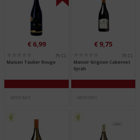
€
6,99
€
9,75
(
(
75 CL
75 CL
0
0
Maison Taulier Rouge
Manoir Grignon Cabernet
,
,
Syrah
0
0
/
/
5
5
)
)
MEER INFO
MEER INFO