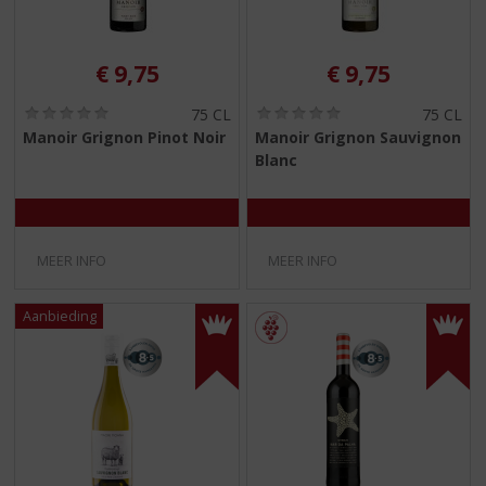
€
9,75
€
9,75
(
(
75 CL
75 CL
0
0
Manoir Grignon Pinot Noir
Manoir Grignon Sauvignon
,
,
Blanc
0
0
/
/
5
5
)
)
MEER INFO
MEER INFO