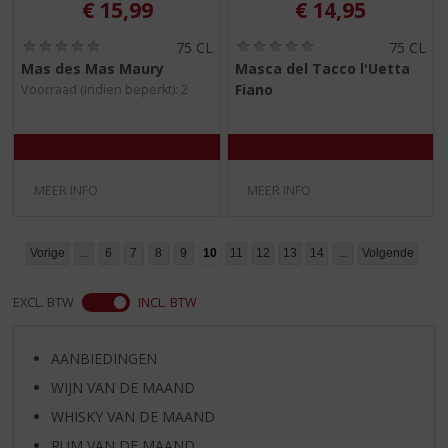
€
15,99
€
14,95
(
(
75 CL
75 CL
0
0
Mas des Mas Maury
Masca del Tacco l'Uetta
,
,
Fiano
Voorraad (indien beperkt): 2
0
0
/
/
5
5
)
)
MEER INFO
MEER INFO
Vorige
...
6
7
8
9
10
11
12
13
14
...
Volgende
EXCL. BTW
INCL. BTW
AANBIEDINGEN
WIJN VAN DE MAAND
WHISKY VAN DE MAAND
RUM VAN DE MAAND