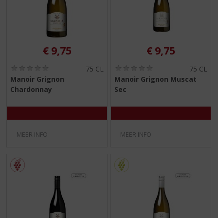
€
9,75
€
9,75
(
(
75 CL
75 CL
0
0
Manoir Grignon
Manoir Grignon Muscat
,
,
Chardonnay
Sec
0
0
/
/
5
5
)
)
MEER INFO
MEER INFO