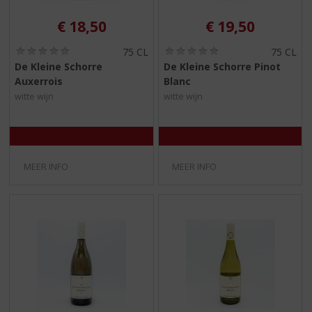
€
18,50
€
19,50
(
(
75 CL
75 CL
0
0
De Kleine Schorre
De Kleine Schorre Pinot
,
,
Auxerrois
Blanc
0
0
/
/
witte wijn
witte wijn
5
5
)
)
MEER INFO
MEER INFO