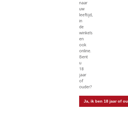
naar
€
21,50
€
14,95
uw
leeftijd,
(
(
75 CL
75 CL
in
0
0
De Kleine Schorre
De Stefani Pinot Grigio
de
,
,
Souvignier
0
0
winkels
/
/
witte wijn
en
5
5
ook
)
)
online.
Bent
u
MEER INFO
MEER INFO
18
jaar
of
ouder?
Ja, ik ben 18 jaar of o