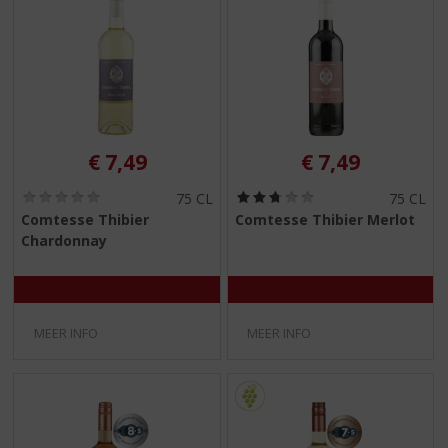
€
7,49
€
7,49
(
(
75 CL
75 CL
0
2
Comtesse Thibier
Comtesse Thibier Merlot
,
,
Chardonnay
0
8
/
/
5
5
)
)
MEER INFO
MEER INFO