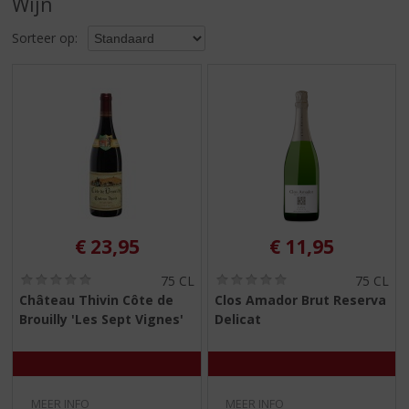
Wijn
S
p
Sorteer op:
r
i
n
g
n
a
a
r
d
e
n
€
23,95
€
11,95
a
v
(
(
75 CL
75 CL
i
0
0
Château Thivin Côte de
Clos Amador Brut Reserva
,
,
g
Brouilly 'Les Sept Vignes'
Delicat
0
0
a
/
/
t
5
5
)
)
i
e
MEER INFO
MEER INFO