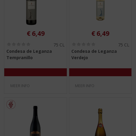
€
6,49
€
6,49
(
(
75 CL
75 CL
0
0
Condesa de Leganza
Condesa de Leganza
,
,
Tempranillo
Verdejo
0
0
/
/
5
5
)
)
MEER INFO
MEER INFO