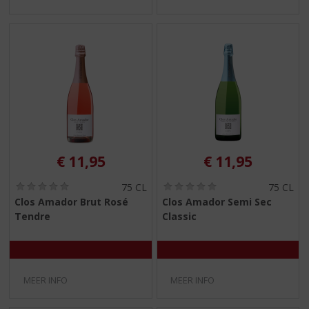
€
11,95
€
11,95
(
(
75 CL
75 CL
0
0
Clos Amador Brut Rosé
Clos Amador Semi Sec
,
,
Tendre
Classic
0
0
/
/
5
5
)
)
MEER INFO
MEER INFO