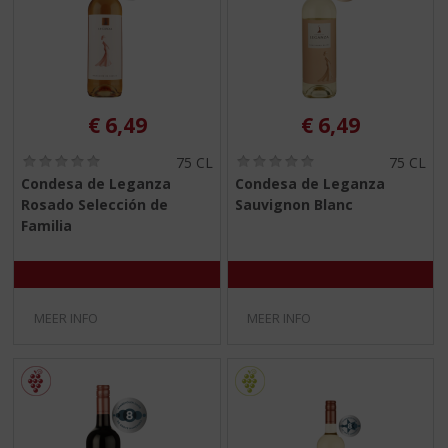
€
6,49
€
6,49
(
(
75 CL
75 CL
0
0
Condesa de Leganza
Condesa de Leganza
,
,
Rosado Selección de
Sauvignon Blanc
0
0
/
/
Familia
5
5
)
)
MEER INFO
MEER INFO