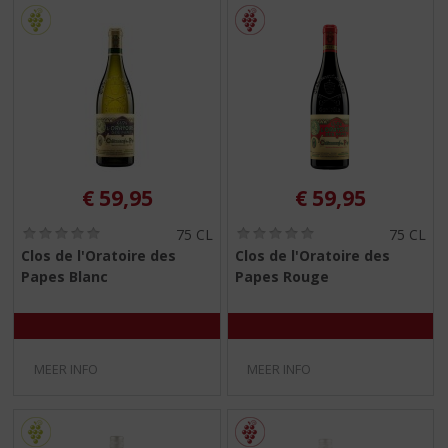
€
59,95
€
59,95
(
(
75 CL
75 CL
0
0
Clos de l'Oratoire des
Clos de l'Oratoire des
,
,
Papes Blanc
Papes Rouge
0
0
/
/
5
5
)
)
MEER INFO
MEER INFO