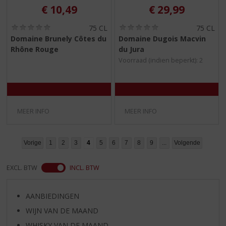
€
10,49
€
29,99
(
(
75 CL
75 CL
0
0
Domaine Brunely Côtes du
Domaine Dugois Macvin
,
,
Rhône Rouge
du Jura
0
0
/
/
Voorraad (indien beperkt): 2
5
5
)
)
MEER INFO
MEER INFO
Vorige
1
2
3
4
5
6
7
8
9
...
Volgende
EXCL. BTW
INCL. BTW
AANBIEDINGEN
WIJN VAN DE MAAND
WHISKY VAN DE MAAND