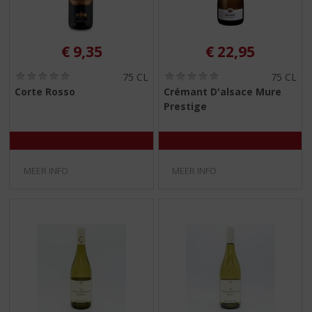
€
9,35
€
22,95
(
(
75 CL
75 CL
0
0
Corte Rosso
Crémant D'alsace Mure
,
,
Prestige
0
0
/
/
5
5
)
)
MEER INFO
MEER INFO