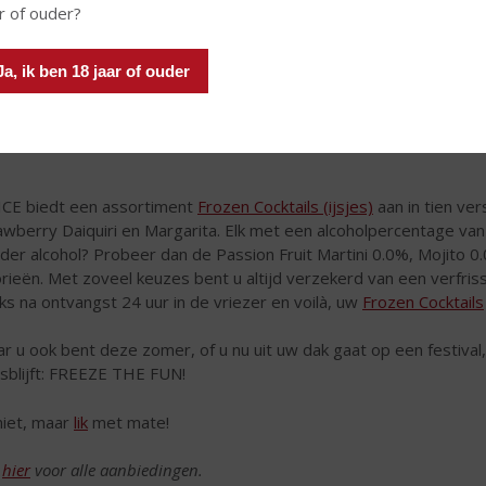
r of ouder?
Ja, ik ben 18 jaar of ouder
ICE biedt een assortiment
Frozen Cocktails (ijsjes)
aan in tien ver
awberry Daiquiri en Margarita. Elk met een alcoholpercentage van 5
der alcohol? Probeer dan de Passion Fruit Martini 0.0%, Mojito 
orieën. Met zoveel keuzes bent u altijd verzekerd van een verfris
cks na ontvangst 24 uur in de vriezer en voilà, uw
Frozen Cocktails
r u ook bent deze zomer, of u nu uit uw dak gaat op een festival, ch
isblijft: FREEZE THE FUN!
iet, maar
lik
met mate!
k
hier
voor alle aanbiedingen.