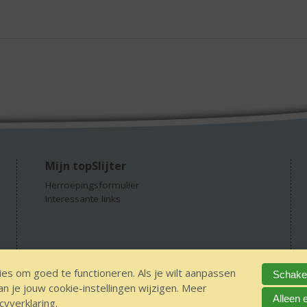
Mijn topSlijter
Herroepingsformulier
Interessante links
es om goed te functioneren. Als je wilt aanpassen
Schakel
 je jouw cookie-instellingen wijzigen. Meer
GEEN 18 GEEN alcohol
IDIN/ITSME
sitemap
Privacy Statement
Dis
Alleen 
cyverklaring
.