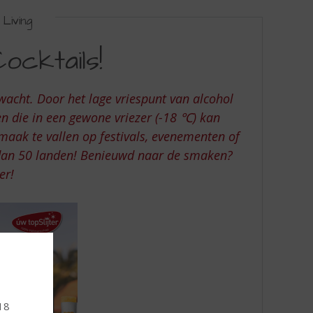
Living
ocktails!
wacht. Door het lage vriespunt van alcohol
n die in een gewone vriezer (-18 ℃) kan
maak te vallen op festivals, evenementen of
r dan 50 landen! Benieuwd naar de smaken?
er!
 18