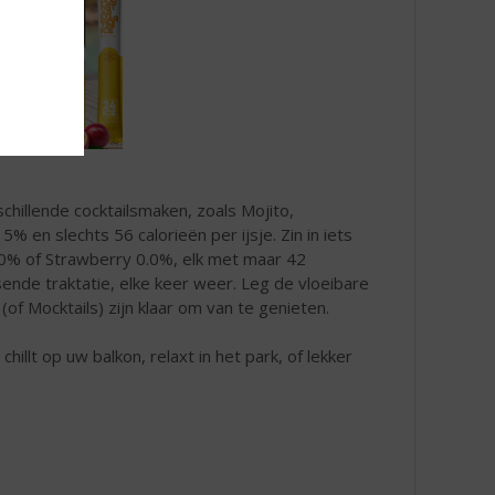
schillende cocktailsmaken, zoals Mojito,
% en slechts 56 calorieën per ijsje. Zin in iets
0.0% of Strawberry 0.0%, elk met maar 42
sende traktatie, elke keer weer. Leg de vloeibare
(of Mocktails) zijn klaar om van te genieten.
illt op uw balkon, relaxt in het park, of lekker