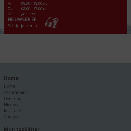
Vr
:
08.30 - 18:00 uur
Za
:
08.00 - 17.00 uur
Zo:
gesloten
NIEUWSBRIEF
Schrijf je hier in
Home
Home
Assortiment
Over ons
Nieuws
Inspiratie
Contact
Mijn topSlijter