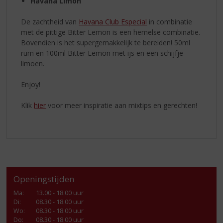
Havana Limon
De zachtheid van
Havana Club Especial
in combinatie
met de pittige Bitter Lemon is een hemelse combinatie.
Bovendien is het supergemakkelijk te bereiden! 50ml
rum en 100ml Bitter Lemon met ijs en een schijfje
limoen.
Enjoy!
Klik
hier
voor meer inspiratie aan mixtips en gerechten!
Openingstijden
Ma
:
13.00 - 18.00 uur
Di
:
08.30 - 18.00 uur
Wo
:
08.30 - 18.00 uur
Do
:
08.30 - 18.00 uur