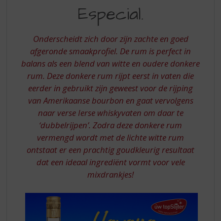
S
RUM,
Especial.
p
HAVANA
r
CLUB
i
Onderscheidt zich door zijn zachte en goed
n
ESPECIAL
afgeronde smaakprofiel. De rum is perfect in
g
balans als een blend van witte en oudere donkere
n
a
rum. Deze donkere rum rijpt eerst in vaten die
a
eerder in gebruikt zijn geweest voor de rijping
r
van Amerikaanse bourbon en gaat vervolgens
d
naar verse Ierse whiskyvaten om daar te
e
‘dubbelrijpen’. Zodra deze donkere rum
n
a
vermengd wordt met de lichte witte rum
v
ontstaat er een prachtig goudkleurig resultaat
i
dat een ideaal ingrediënt vormt voor vele
g
mixdrankjes!
a
t
i
e