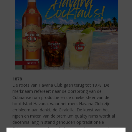
1878
De roots van Havana Club gaan terug tot 1878. De
merknaam refereert naar de oorsprong van de
Cubaanse rum productie en de unieke sfeer van de
hoofdstad Havana, waar het merk Havana Club zijn
embleem aan dankt, de Giraldilla. De kunst van het
rijpen en mixen van de premium quality rums wordt al
decennia lang in stand gehouden op traditionele
Cubaanse wijze volgens het oorspronkelijke recept van