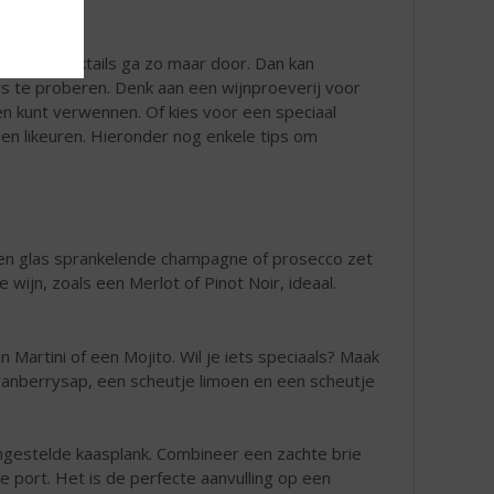
ktails, mocktails ga zo maar door. Dan kan
s te proberen. Denk aan een wijnproeverij voor
en kunt verwennen. Of kies voor een speciaal
en likeuren. Hieronder nog enkele tips om
 Een glas sprankelende champagne of prosecco zet
wijn, zoals een Merlot of Pinot Noir, ideaal.
 Martini of een Mojito. Wil je iets speciaals? Maak
ranberrysap, een scheutje limoen en een scheutje
ngestelde kaasplank. Combineer een zachte brie
ke port. Het is de perfecte aanvulling op een