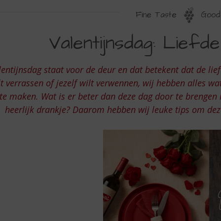
Fine Taste
Good 
ALENTIJNSDAG
Valentijnsdag: Liefd
IEFDE
N
lentijnsdag staat voor de deur en dat betekent dat de lief
ENOT
lt verrassen of jezelf wilt verwennen, wij hebben alles w
te maken. Wat is er beter dan deze dag door te brengen m
heerlijk drankje? Daarom hebben wij leuke tips om dez