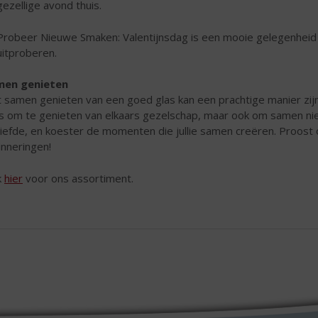
gezellige avond thuis.
Probeer Nieuwe Smaken: Valentijnsdag is een mooie gelegenheid om
uitproberen.
men genieten
 samen genieten van een goed glas kan een prachtige manier zijn 
s om te genieten van elkaars gezelschap, maar ook om samen nie
liefde, en koester de momenten die jullie samen creëren. Proost 
inneringen!
k
hier
voor ons assortiment.