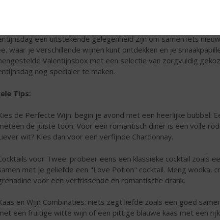
wennerij op Valentijnsdag 💕
 hebben uiteraard een winkel vol goede wijnen, whisky's, rum, coc
entijnsdag een uitstekende gelegenheid zijn om samen iets nieuw
e, waar je verschillende wijnen kunt ontdekken en je smaakpapill
engestelde Valentijnsbox met een selectie van zorgvuldig gekoz
entijnsdag nog specialer te maken.
ele Tips:
Kies de Perfecte Wijn: begin je avond met een heerlijke bubbel.
meteen de juiste toon. Voor een romantisch diner is een volle rode 
Liever wit? Kies dan voor een verfijnde Chardonnay.
Cocktails voor Twee: probeer eens een klassieke cocktail zoals een
samen met je geliefde een "Love Potion" cocktail. Meng wodka, c
grenadine voor een verfrissende en romantische drank.
Kaas en Wijn Combinaties: niets zegt liefde zoals een goed same
met een fruitige witte wijn of een pittige blauwe kaas met een rij