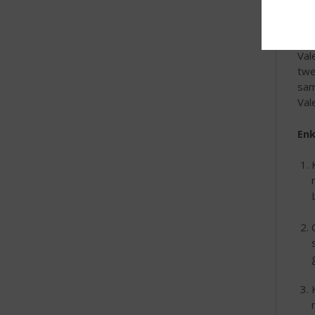
Ver
Wij
Val
twe
sam
Val
Enk