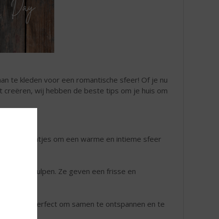
 aan te kleden voor een romantische sfeer! Of je nu
t creëren, wij hebben de beste tips om je huis om
feeërieke lichtjes om een warme en intieme sfeer
r.
 rozen of tulpen. Ze geven een frisse en
n kussens. Perfect om samen te ontspannen en te