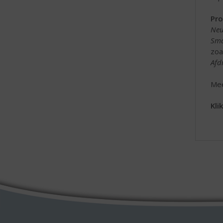
Pro
Neu
Sma
zoa
Afd
Mee
Kli