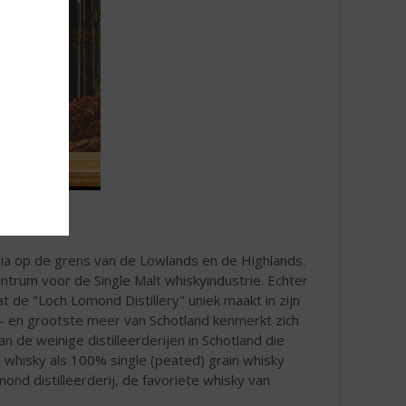
dria op de grens van de Lowlands en de Highlands.
trum voor de Single Malt whiskyindustrie. Echter
t de "Loch Lomond Distillery" uniek maakt in zijn
e- en grootste meer van Schotland kenmerkt zich
n de weinige distilleerderijen in Schotland die
 whisky als 100% single (peated) grain whisky
nd distilleerderij, de favoriete whisky van