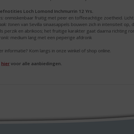
efnotities Loch Lomond Inchmurrin 12 Yrs.
s:
onmiskenbaar fruitig met peer en toffeeachtige zoetheid. Lic
ak: t
onen van Sevilla sinaasappels bouwen zich in intensiteit op,
ls perzik en abrikoos; het fruitige karakter gaat daarna richting r
ronk:
medium lang met een peperige afdronk
r informatie? Kom langs in onze winkel of shop online.
k
hier
voor alle aanbiedingen.