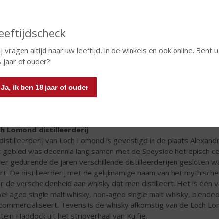
eeftijdscheck
j vragen altijd naar uw leeftijd, in de winkels en ook online. Bent u
 jaar of ouder?
Ja, ik ben 18 jaar of ouder
h Lomond distilleerderij
distilleerderij van Loch Lomond is gevestigd in de plaats Alexan
 gebied was decennia lang samen met de Speyside het episch cen
n er gedurende de jaren verschillende distilleerderijen gesloten wa
rt. De distilleerderij met de gelijknamige naam van het mythisch
r de verscheidenheid aan whisky dat men distilleert. Het is één va
el aged single malt whisky, non-aged single malt whisky, blended
commercialiseert. Tevens is de whisky afkomstig van de Loch Lomo
itein Haddock uit het stripverhaal van Kuifje.