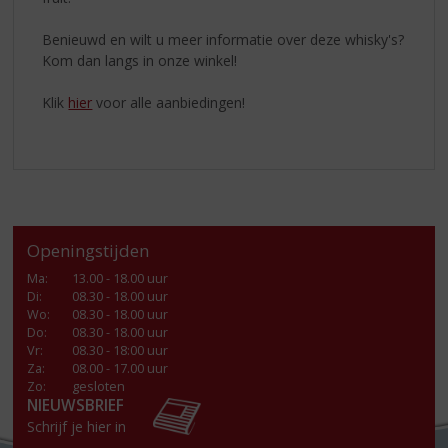
Benieuwd en wilt u meer informatie over deze whisky's?
Kom dan langs in onze winkel!
Klik
hier
voor alle aanbiedingen!
Openingstijden
Ma
:
13.00 - 18.00 uur
Di
:
08.30 - 18.00 uur
Wo
:
08.30 - 18.00 uur
Do
:
08.30 - 18.00 uur
Vr
:
08.30 - 18:00 uur
Za
:
08.00 - 17.00 uur
Zo:
gesloten
NIEUWSBRIEF
Schrijf je hier in