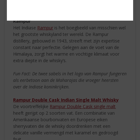
afdronk van vanille en peer. Een Aziatische whisky die u
geprobeerd moet hebben!
Rampur
Het Indiase
Rampur
is het boegbeeld van misschien wel
het grootste whiskyland ter wereld. De Rampur
distillery, gebouwd in 1943, streeft met zijn expertise
constant naar perfectie. Gelegen aan de voet van de
Himalaya, zorgt het warme en vochtige klimaat voor
extra diepte in de whisky’s.
Fun Fact: De twee sabels in het logo van Rampur fungeren
als eerbetoon aan de Maharajas die vroeger heersten
over de Indiase koninkrijken.
Rampur Double Cask Indian Single Malt Whisky
De voortreffelijke
Rampur Double Cask single malt
heeft gerijpt op 2 soorten vat. Een combinatie van
Amerikaanse bourbonvaten en Europese eiken
sherryvaten die de whisky doordrenken met een
delicate vanille vermengd met karamel en gedroogd
fruit.