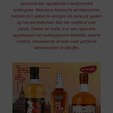
S
decennia een opvallende transformatie
p
ondergaan. Meerdere Aziatische whiskymerken
r
hebben zich weten te vestigen als serieuze spelers
i
n
op het wereldtoneel. Met een hoofdrol voor
g
Japan, Taiwan en India, is er een reputatie
n
opgebouwd van buitengewone kwaliteit, waarin
a
traditie, innovatie en streven naar perfectie
a
samenkomen in elke fles.
r
d
e
n
a
v
i
g
a
t
i
e