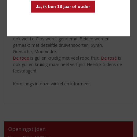
ideale plek om kwaliteitswijnen te maken met een
buitengewone concentratie.
Ja, ik ben 18 jaar of ouder
De vulkanische ondergrond...
De vulkanische ondergrond komt heel goed tot zijn
recht in de rode en rosé wijn van Domaine de Nizas, die
ook wel Le Clos wordt genoemd. Beiden worden
gemaakt met dezelfde druivensoorten: Syrah,
Grenache, Mourvèdre.
De rode
is gul en kruidig met veel rood fruit.
De rosé
is
ook gul en kruidig maar heel verfijnd. Heerlijk tijdens de
feestdagen!
Kom langs in onze winkel en informeer.
Openingstijden