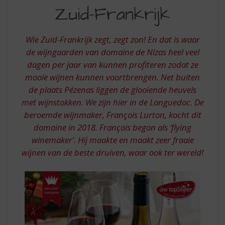
S
DOMAINE
Zuid-Frankrijk
p
DE
r
NIZAS
i
Wie Zuid-Frankrijk zegt, zegt zon! En dat is waar
n
UIT
de wijngaarden van domaine de Nizas heel veel
g
dagen per jaar van kunnen profiteren zodat ze
ZUID-
n
a
mooie wijnen kunnen voortbrengen. Net buiten
FRANKRIJK
a
de plaats Pézenas liggen de glooiende heuvels
r
met wijnstokken. We zijn hier in de Languedoc. De
d
beroemde wijnmaker, François Lurton, kocht dit
e
domaine in 2018. François begon als ‘flying
n
a
winemaker’. Hij maakte en maakt zeer fraaie
v
wijnen van de beste druiven, waar ook ter wereld!
i
g
a
t
i
e