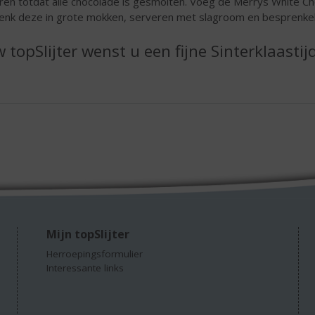
ren totdat alle chocolade is gesmolten. Voeg de Merrys White C
enk deze in grote mokken, serveren met slagroom en besprenke
 topSlijter wenst u een fijne Sinterklaastij
Mijn topSlijter
Herroepingsformulier
Interessante links