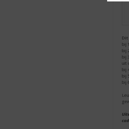
Dit
bij
bij
bij
uit
bij
bij
bij
Leu
gew
Uit
cad