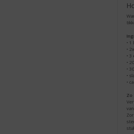
Ho
War
tik
Ing
• 1 
• 2
• 3 
• 2
• 3
• s
• c
Zo 
Ver
van
Zor
ste
stu