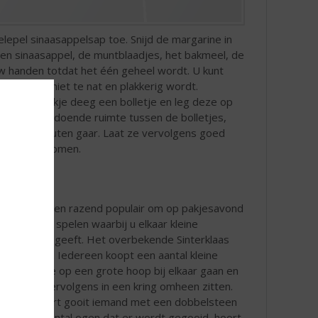
lepel sinaasappelsap toe. Snijd de margarine in
en sinaasappel, de muntblaadjes, het bakmeel, de
w handen totdat het één geheel wordt. U kunt
lk geval niet te nat en plakkerig wordt.
ol van elk stukje deeg een bolletje en leg deze op
org voor voldoende ruimte tussen de bolletjes,
veer 15 minuten gaar. Laat ze vervolgens goed
it de oven komen.
Het is al jaren razend populair om op pakjesavond
een spel te spelen waarbij u elkaar kleine
cadeautjes geeft. Het overbekende Sinterklaas
dobbelspel. Iedereen koopt een aantal kleine
cadeaus die op een grote hoop bij elkaar gaan en
gaat hier vervolgens in een kring omheen zitten.
Om de beurt gooit iemand met een dobbelsteen
en bij elk aantal ogen dat er wordt gegooid, hoort