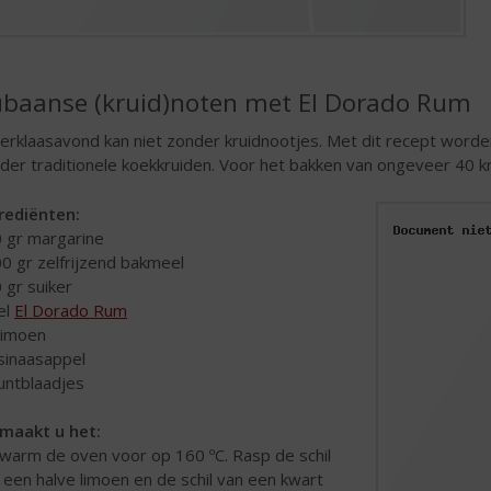
baanse (kruid)noten met El Dorado Rum
terklaasavond kan niet zonder kruidnootjes. Met dit recept worden
der traditionele koekkruiden. Voor het bakken van ongeveer 40 k
rediënten:
0 gr margarine
00 gr zelfrijzend bakmeel
0 gr suiker
 el
El Dorado Rum
 limoen
 sinaasappel
untblaadjes
maakt u het:
warm de oven voor op 160 ºC. Rasp de schil
 een halve limoen en de schil van een kwart