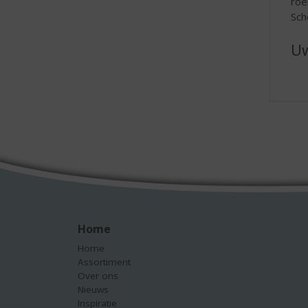
roe
Sch
Uw
Home
Home
Assortiment
Over ons
Nieuws
Inspiratie