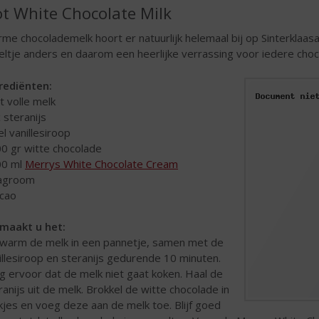
t White Chocolate Milk
me chocolademelk hoort er natuurlijk helemaal bij op Sinterklaasa
keltje anders en daarom een heerlijke verrassing voor iedere choc
rediënten:
lt volle melk
x steranijs
el vanillesiroop
00 gr witte chocolade
00 ml
Merrys White Chocolate Cream
lagroom
acao
maakt u het:
warm de melk in een pannetje, samen met de
illesiroop en steranijs gedurende 10 minuten.
g ervoor dat de melk niet gaat koken. Haal de
ranijs uit de melk. Brokkel de witte chocolade in
kjes en voeg deze aan de melk toe. Blijf goed