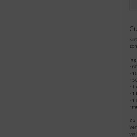
e
Cu
Sin
zon
Ing
• 6
• 1
• 5
• 1
• 1
• 1
• m
Zo 
Ver
van