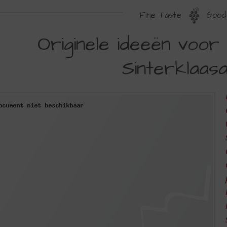
Fine Taste
Good 
RIGINELE
Originele ideeën voor
DEEËN
Sinterklaas
OOR
EN
OLWASSEN
INTERKLAASAVOND