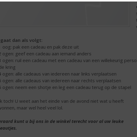
 gaat dan als volgt:
 1 oog: pak een cadeau en pak deze uit
 2 ogen: geef een cadeau aan iemand anders
 3 ogen: ruil een cadeau met een cadeau van een willekeurig pers
 de kring
 4 ogen: alle cadeaus van iedereen naar links verplaatsen
 5 ogen: alle cadeaus van iedereen naar rechts verplaatsen
 6 ogen: neem een shotje en leg een cadeau terug op de stapel
k toch! U weet aan het einde van de avond niet wat u heeft
onnen, maar wel heel veel lol.
eraard kunt u bij ons in de winkel terecht voor al uw leuke
eautjes.