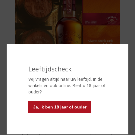
Leeftijdscheck
Wij vragen altijd naar uw leeftijd, in de
In de neus ontdek je frisse tonen van rode appel en
winkels en ook online. Bent u 18 jaar of
zachte honing, verfijnd aangevuld met warme kruiden.
ouder?
In de mond ontvouwen zich lagen van gedroogd fruit,
romige chocolade en een subtiele nootachtige toets.
De afdronk is zacht, licht kruidig en aangenaam
Ja, ik ben 18 jaar of ouder
verwarmend.
Aberlour 12 Years
, een whisky om bewust van te
genieten. Puur, met een paar druppels water of in goed