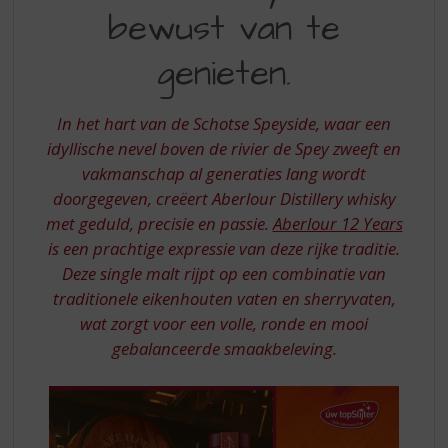
S
EEN
bewust van te
p
WHISKY
r
genieten.
OM
i
n
BEWUST
g
In het hart van de Schotse Speyside, waar een
VAN
n
idyllische nevel boven de rivier de Spey zweeft en
a
TE
a
vakmanschap al generaties lang wordt
GENIETEN
r
doorgegeven, creëert Aberlour Distillery whisky
d
met geduld, precisie en passie.
Aberlour 12 Years
e
is een prachtige expressie van deze rijke traditie.
n
Deze single malt rijpt op een combinatie van
a
v
traditionele eikenhouten vaten en sherryvaten,
i
wat zorgt voor een volle, ronde en mooi
g
gebalanceerde smaakbeleving.
a
t
i
e