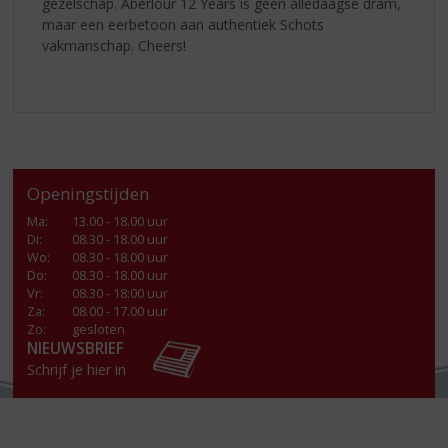
gezelschap. Aberlour 12 Years is geen alledaagse dram,
maar een eerbetoon aan authentiek Schots
vakmanschap. Cheers!
Openingstijden
Ma
:
13.00 - 18.00 uur
Di
:
08.30 - 18.00 uur
Wo
:
08.30 - 18.00 uur
Do
:
08.30 - 18.00 uur
Vr
:
08.30 - 18:00 uur
Za
:
08.00 - 17.00 uur
Zo:
gesloten
NIEUWSBRIEF
Schrijf je hier in