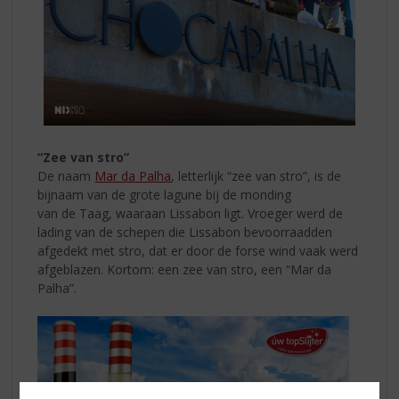
“Zee van stro”
De naam
Mar da Palha
, letterlijk “zee van stro”, is de
bijnaam van de grote lagune bij de monding
van de Taag, waaraan Lissabon ligt. Vroeger werd de
lading van de schepen die Lissabon bevoorraadden
afgedekt met stro, dat er door de forse wind vaak werd
afgeblazen. Kortom: een zee van stro, een “Mar da
Palha”.