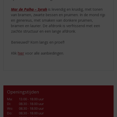
Mar de Palha – Syrah
is levendig en kruidig, met tonen
van bramen, zwarte bessen en pruimen. In de mond rijp
en genereus, met smaken van donkere pruimen,
bramen en laurier. De afdronk is verfrissend met een
zachte structuur en een lange afdronk.
Benieuwd? Kom langs en proef!
Klik
hier
voor alle aanbiedingen.
Openingstijden
Ma
:
13.00 - 18.00 uur
Di
:
08.30 - 18.00 uur
Wo
:
08.30 - 18.00 uur
Do
:
08.30 - 18.00 uur