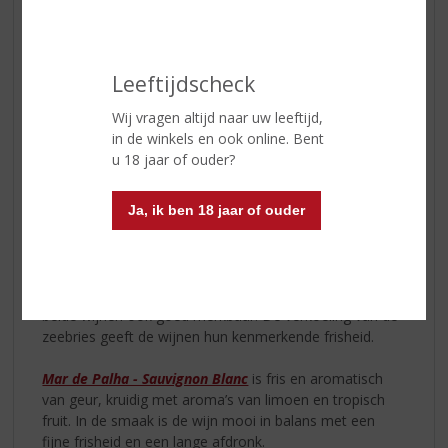
Leeftijdscheck
Wij vragen altijd naar uw leeftijd,
in de winkels en ook online. Bent
u 18 jaar of ouder?
Ja, ik ben 18 jaar of ouder
De
witte
en
rode
Mar de Palha zijn qua stijl de twee
meest internationale wijnen van Chocapalha.
Het laat niet alleen de veelzijdigheid van het wijngoed
zien, de invloed van de nabije Atlantische Oceaan is in
beide wijnen ook goed merkbaar. De verkoeling van de
zeebries geeft de wijnen hun kenmerkende frisheid.
Mar de Palha - Sauvignon Blanc
is fris en aromatisch
van geur, kruidig met aroma’s van limoen en tropisch
fruit. In de smaak is de wijn mooi in balans met een
fijne frisheid en een lange afdronk.