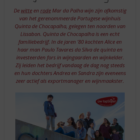
S
WIJNEN
p
De
witte
en
rode
Mar da Palha wijn zijn afkomstig
UIT
r
van het gerenommeerde Portugese wijnhuis
PORTUGAL
i
Quinta de Chocapalha, gelegen ten noorden van
n
Lissabon. Quinta de Chocapalha is een echt
g
n
familiebedrijf. In de jaren ’80 kochten Alice en
a
haar man Paulo Tavares da Silva de quinta en
a
investeerden fors in wijngaarden en wijnkelder.
r
Zij leiden het bedrijf vandaag de dag nog steeds
d
en hun dochters Andrea en Sandra zijn eveneens
e
n
zeer actief als exportmanager en wijnmaakster.
a
v
i
g
a
t
i
e