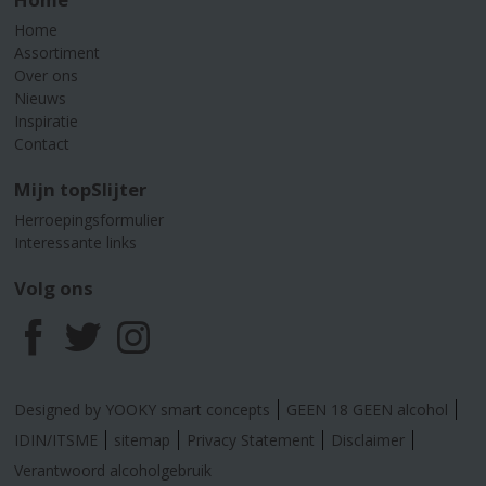
Home
Assortiment
Over ons
Nieuws
Inspiratie
Contact
Mijn topSlijter
Herroepingsformulier
Interessante links
Volg ons
F
T
I
a
w
n
Designed by YOOKY smart concepts
GEEN 18 GEEN alcohol
c
i
s
IDIN/ITSME
sitemap
Privacy Statement
Disclaimer
Verantwoord alcoholgebruik