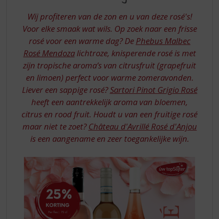
S
ROSE
p
Wij profiteren van de zon en u van deze rosé's!
WIJNEN
r
Voor elke smaak wat wils. Op zoek naar een frisse
i
rosé voor een warme dag? De
Phebus Malbec
n
Rosé Mendoza
lichtroze, knisperende rosé is met
g
n
zijn tropische aroma’s van citrusfruit (grapefruit
a
en limoen) perfect voor warme zomeravonden.
a
Liever een sappige rosé?
Sartori Pinot Grigio Rosé
r
heeft een aantrekkelijk aroma van bloemen,
d
citrus en rood fruit. Houdt u van een fruitige rosé
e
n
maar niet te zoet?
Château d'Avrillé Rosé d'Anjou
a
is een aangename en zeer toegankelijke wijn.
v
i
g
a
t
i
e