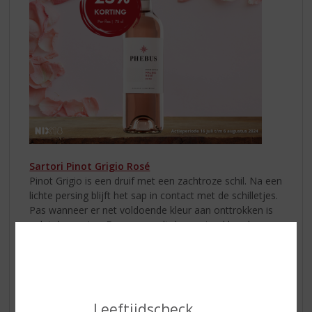
Sartori Pinot Grigio Rosé
Pinot Grigio is een druif met een zachtroze schil. Na een
lichte persing blijft het sap in contact met de schilletjes.
Pas wanneer er net voldoende kleur aan onttrokken is
volgt de persing. Daarna wordt de most geklaard en
volgt de vergisting met behulp van speciaal
geselecteerde gisten bij gecontroleerde
temperatuur. Deze wijn heeft een unieke, bleek-
koperen tint en een aantrekkelijk aroma van bloemen,
citrus en rood fruit.
Sartori Pinot Grigio Rosé
is lekker
Leeftijdscheck