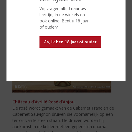
fris, sappig en fruitig van smaak.
Wij vragen altijd naar uw
leeftijd, in de winkels en
ook online. Bent u 18 jaar
of ouder?
Ja, ik ben 18 jaar of ouder
Château d'Avrillé Rosé d'Anjou
De rosé wordt gemaakt van de Cabernet Franc en de
Cabernet Sauvignon druiven die voornamelijk op een
terroir van leisteen staan. De druiven worden bij
aankomst in de kelder meteen geperst en daarna