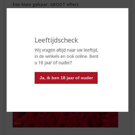
Een klein gebaar, GROOT effect
Het kan natuurlijk dat u niet zo van het enorm uitpakken
bent en dat u het liever wat simpeler houdt. Rood is de
kleur van de liefde, haal daarom een mooie rode wijn in
huis en kijk samen een film!
Leeftijdscheck
Wij vragen altijd naar uw leeftijd,
in de winkels en ook online. Bent
u 18 jaar of ouder?
Ja, ik ben 18 jaar of ouder