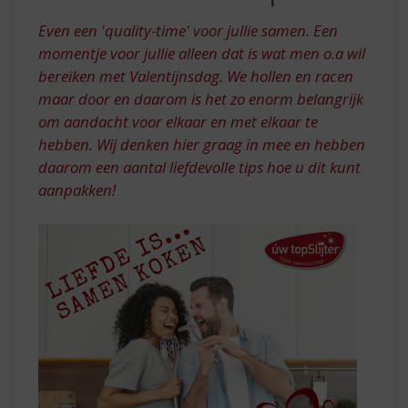
S
THUIS
p
Even een 'quality-time' voor jullie samen. Een
MET
r
momentje voor jullie alleen dat is wat men o.a wil
DEZE
i
bereiken met Valentijnsdag. We hollen en racen
n
TIPS!
maar door en daarom is het zo enorm belangrijk
g
n
om aandacht voor elkaar en met elkaar te
a
hebben. Wij denken hier graag in mee en hebben
a
daarom een aantal liefdevolle tips hoe u dit kunt
r
aanpakken!
d
e
n
a
v
i
g
a
t
i
e