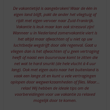
S
p
De vakantietijd is aangebroken! Waar de één in
r
eigen land blijft, pakt de ander het vliegtuig of
i
rijdt met eigen vervoer naar Zuid-Frankrijk.
n
Vakantie is leuk maar kan ook stressvol zijn!
g
n
Wanneer u in Nederland zomervakantie viert is
a
het altijd maar afwachten of u niet op uw
a
luchtbedje wegdrijft door alle regenval. Gaat u
r
vliegen dan is het afwachten of u geen vertraging
d
heeft of naast een buurvrouw komt te zitten die
e
n
net wat te hard snurkt (de hele vlucht á 4 uur
a
lang). Ook met eigen auto naar het buitenland is
v
vaak een lange zit en kunt u vele vertragingen
i
oplopen door wegwerkzaamheden of files. Maar…
g
relax! Wij hebben de ideale tips om de
a
t
voorbereidingen voor uw vakantie zo relaxed
i
mogelijk door te komen.
e