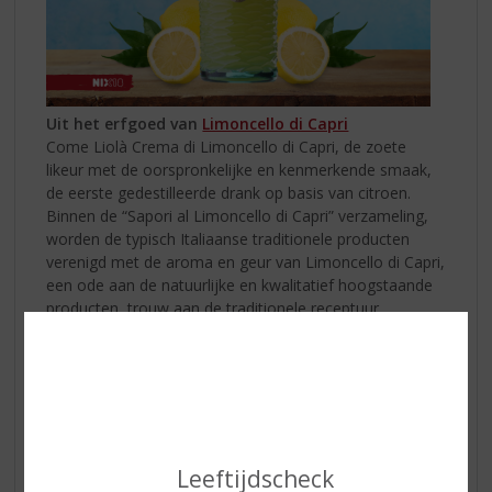
Uit het erfgoed van
Limoncello di Capri
Come Liolà Crema di Limoncello di Capri, de zoete
likeur met de oorspronkelijke en kenmerkende smaak,
de eerste gedestilleerde drank op basis van citroen.
Binnen de “Sapori al Limoncello di Capri” verzameling,
worden de typisch Italiaanse traditionele producten
verenigd met de aroma en geur van Limoncello di Capri,
een ode aan de natuurlijke en kwalitatief hoogstaande
producten, trouw aan de traditionele receptuur.
Koffers inpakken
Ook vaak zo'n stressfactor. Het liefst nemen wij
Leeftijdscheck