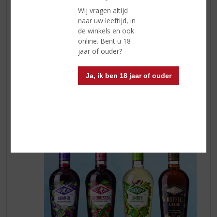
gewoon ons hele huis mee maar helaas hebben wij nog
Wij vragen altijd
geen toverstaf om dit passend in de koffers te krijgen.
naar uw leeftijd, in
Tranquilo...pak de koffers zo kort mogelijk voor de
de winkels en ook
vakantie in. Begint u al twee weken van tevoren dan is
online. Bent u 18
er een kans dat u die koffer tussendoor met regelmaat
jaar of ouder?
omgooit. Wat u wel kunt doen is een kleine week van
tevoren een lijst te maken met wat u mee wilt nemen.
Dat zorgt al voor een rustiger mindset voor de vakantie.
Ja, ik ben 18 jaar of ouder
Dan staat het op uw lijstje en zit het niet meer voorin in
uw hoofd. En zorg voor iets lekkers te drinken zodat u
alvast een beetje in de vakantie stemming komt.