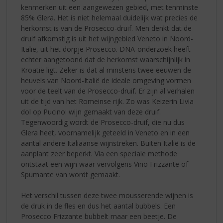
kenmerken uit een aangewezen gebied, met tenminste
85% Glera. Het is niet helemaal duidelijk wat precies de
herkomst is van de Prosecco-druif. Men denkt dat de
druif afkomstig is uit het wijngebied Veneto in Noord-
Italië, uit het dorpje Prosecco. DNA-onderzoek heeft
echter aangetoond dat de herkomst waarschijnlijk in
Kroatië ligt. Zeker is dat al minstens twee eeuwen de
heuvels van Noord-Italië de ideale omgeving vormen
voor de teelt van de Prosecco-druif. Er zijn al verhalen
uit de tijd van het Romeinse rijk. Zo was Keizerin Livia
dol op Pucino: wijn gemaakt van deze druif.
Tegenwoordig wordt de Prosecco-druif, die nu dus
Glera heet, voornamelijk geteeld in Veneto en in een
aantal andere Italiaanse wijnstreken. Buiten Italië is de
aanplant zeer beperkt. Via een speciale methode
ontstaat een wijn waar vervolgens Vino Frizzante of
Spumante van wordt gemaakt.
Het verschil tussen deze twee mousserende wijnen is
de druk in de fles en dus het aantal bubbels. Een
Prosecco Frizzante bubbelt maar een beetje. De