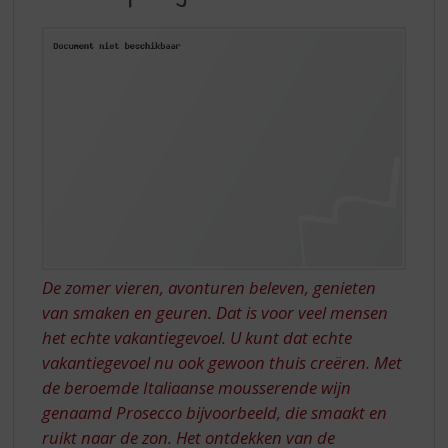
S
MET
p
ÚW
r
TOPSLIJTER,
i
n
DEEL
g
2
n
a
a
r
d
e
n
a
De zomer vieren, avonturen beleven, genieten
v
van smaken en geuren. Dat is voor veel mensen
i
het echte vakantiegevoel. U kunt dat echte
g
a
vakantiegevoel nu ook gewoon thuis creëren. Met
t
de beroemde Italiaanse mousserende wijn
i
genaamd Prosecco bijvoorbeeld, die smaakt en
e
ruikt naar de zon. Het ontdekken van de