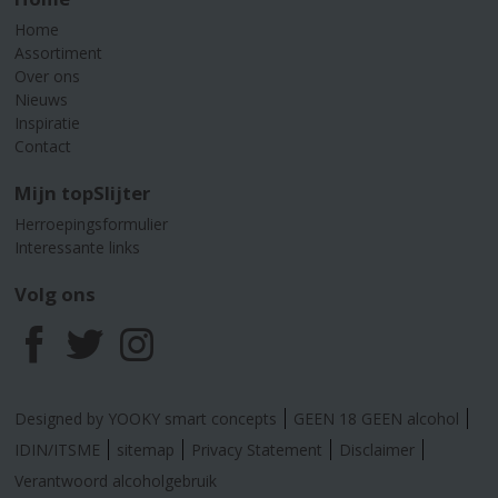
Home
Assortiment
Over ons
Nieuws
Inspiratie
Contact
Mijn topSlijter
Herroepingsformulier
Interessante links
Volg ons
F
T
I
a
w
n
Designed by YOOKY smart concepts
GEEN 18 GEEN alcohol
c
i
s
IDIN/ITSME
sitemap
Privacy Statement
Disclaimer
Verantwoord alcoholgebruik