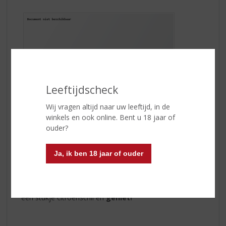
Leeftijdscheck
Wij vragen altijd naar uw leeftijd, in de
winkels en ook online. Bent u 18 jaar of
ouder?
Ja, ik ben 18 jaar of ouder
Vul voor een
True English G&T
een longdrink glas met ijs.
Voeg
50ml Hayman’s London Dry Gin
toe en vul het
glas verder met een premium indian tonic. Garneer met
een stukje citroenschil en
geniet!