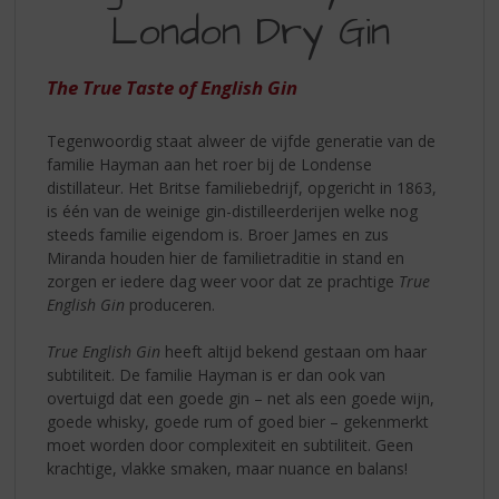
S
OF
London Dry Gin
p
ENGLISH
r
GIN
i
The True Taste of English Gin
n
g
Tegenwoordig staat alweer de vijfde generatie van de
n
familie Hayman aan het roer bij de Londense
a
distillateur. Het Britse familiebedrijf, opgericht in 1863,
a
is één van de weinige gin-distilleerderijen welke nog
r
steeds familie eigendom is. Broer James en zus
d
Miranda houden hier de familietraditie in stand en
e
zorgen er iedere dag weer voor dat ze prachtige
True
n
English Gin
produceren.
a
v
True English Gin
heeft altijd bekend gestaan om haar
i
subtiliteit. De familie Hayman is er dan ook van
g
overtuigd dat een goede gin – net als een goede wijn,
a
goede whisky, goede rum of goed bier – gekenmerkt
t
moet worden door complexiteit en subtiliteit. Geen
i
krachtige, vlakke smaken, maar nuance en balans!
e