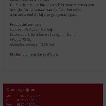
De Moelleux is een bijzondere, lichtzoete wijn met een
heerlijke fruitige smaak van rijp fruit. Een echte
allemansvriend die bij elke gelegenheid past.
Productinformatie
Land van Herkomst
: Frankrijk
Druivensoort:
Semillon en Sauvignon Blanc
Inhoud:
75 CL
Alcoholpercentage:
10.5% vol.
Klik
hier
voor alle Caves d'Albret
Openingstijden
Ma
:
13.00 - 18.00 uur
Di
:
08.30 - 18.00 uur
Wo
:
08.30 - 18.00 uur