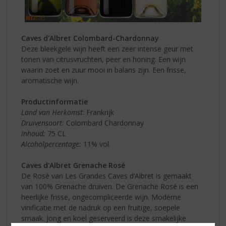
Caves d'Albret Colombard-Chardonnay
Deze bleekgele wijn heeft een zeer intense geur met
tonen van citrusvruchten, peer en honing. Een wijn
waarin zoet en zuur mooi in balans zijn. Een frisse,
aromatische wijn.
Productinformatie
Land van Herkomst
: Frankrijk
Druivensoort:
Colombard Chardonnay
Inhoud:
75 CL
Alcoholpercentage:
11% vol.
Caves d'Albret Grenache Rosé
De Rosé van Les Grandes Caves d’Albret is gemaakt
van 100% Grenache druiven. De Grenache Rosé is een
heerlijke frisse, ongecompliceerde wijn. Moderne
vinificatie met de nadruk op een fruitige, soepele
smaak. Jong en koel geserveerd is deze smakelijke