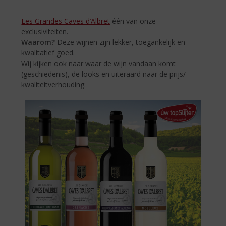
S
VOOR
p
IEDER
Les Grandes Caves d’Albret
één van onze
r
exclusiviteiten.
WAT
i
Waarom?
Deze wijnen zijn lekker, toegankelijk en
n
WILS
kwalitatief goed.
g
Wij kijken ook naar waar de wijn vandaan komt
n
(geschiedenis), de looks en uiteraard naar de prijs/
a
kwaliteitverhouding.
a
r
d
e
n
a
v
i
g
a
t
i
e