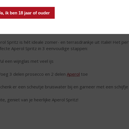
Ja, ik ben 18 jaar of ouder
rol Spritz is hét ideale zomer- en terrasdrankje uit Italië! Het p
fecte Aperol Spritz in 3 eenvoudige stappen:
Vul een wijnglas met veel ijs
Voeg 3 delen prosecco en 2 delen
Aperol
toe
Schenk er een scheutje bruiswater bij en garneer met een schijfje
ute, geniet van je heerlijke Aperol Spritz!