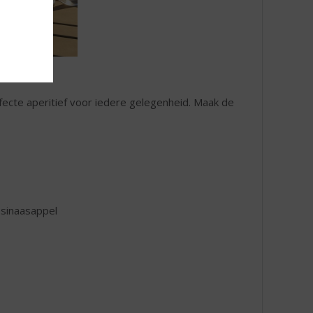
erfecte aperitief voor iedere gelegenheid. Maak de
 sinaasappel