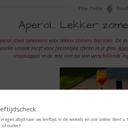
Fine Taste
Good 
PEROL
Aperol... Lekker zome
EKKERS
OMERS
perol staat synoniem voor lekker zomers borrelen. De in
ORRELEN
unieke smaak zorgt voor feestelijke sferen in je glas.
Aper
sinaasappel in de mix met tal van verschillende i
eftijdscheck
 vragen altijd naar uw leeftijd, in de winkels en ook online. Bent u 
r of ouder?