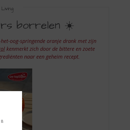
Living
rs borrelen ☀️
-het-oog-springende oranje drank met zijn
ol
kenmerkt zich door de bittere en zoete
ngrediënten naar een geheim recept.
18