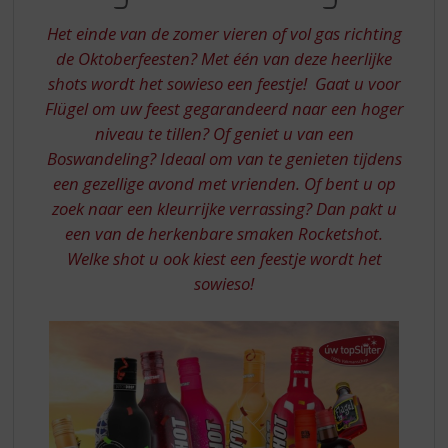
S
DE
p
Het einde van de zomer vieren of vol gas richting
GOEDE
r
de Oktoberfeesten? Met één van deze heerlijke
RICHTING
i
shots wordt het sowieso een feestje! Gaat u voor
n
Flügel om uw feest gegarandeerd naar een hoger
g
n
niveau te tillen? Of geniet u van een
a
Boswandeling? Ideaal om van te genieten tijdens
a
een gezellige avond met vrienden. Of bent u op
r
zoek naar een kleurrijke verrassing? Dan pakt u
d
een van de herkenbare smaken Rocketshot.
e
n
Welke shot u ook kiest een feestje wordt het
a
sowieso!
v
i
g
a
t
i
e