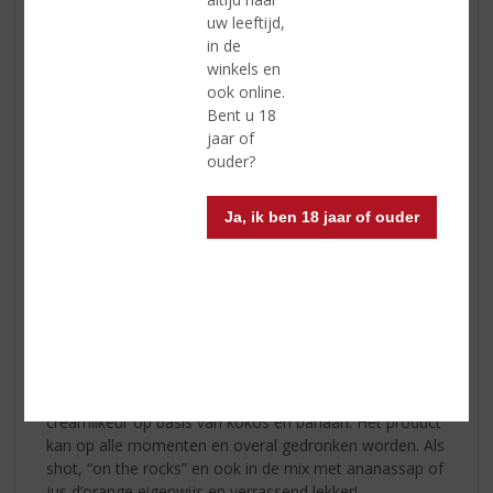
uw leeftijd,
in de
winkels en
ook online.
Bent u 18
jaar of
ouder?
Ja, ik ben 18 jaar of ouder
Boswandeling
... 'n knap eigenwijs likeurtje!
Het is een Hollandse likeur met een tropisch tintje: een
creamlikeur op basis van kokos en banaan. Het product
kan op alle momenten en overal gedronken worden. Als
shot, “on the rocks” en ook in de mix met ananassap of
jus d’orange eigenwijs en verrassend lekker!