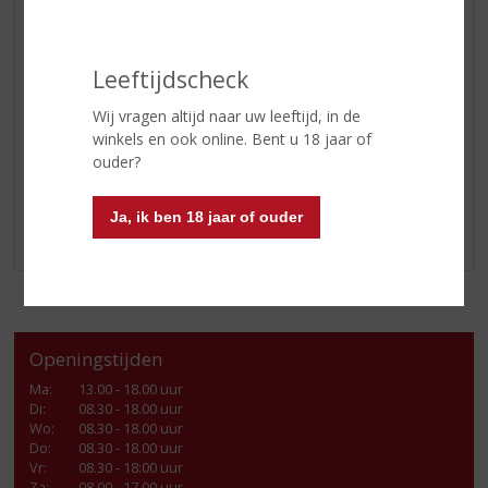
Leeftijdscheck
20 november t/m 18 december is het WK Voetbal
.
Wij vragen altijd naar uw leeftijd, in de
Hoe leuk is het dan om het
Schrobbelèr Elftal
cadeau te
winkels en ook online. Bent u 18 jaar of
geven. Vier het samen, met Schrobbelèr!
ouder?
Kom langs in onze winkel of shop online!
Ja, ik ben 18 jaar of ouder
Openingstijden
Ma
:
13.00 - 18.00 uur
Di
:
08.30 - 18.00 uur
Wo
:
08.30 - 18.00 uur
Do
:
08.30 - 18.00 uur
Vr
:
08.30 - 18:00 uur
Za
:
08.00 - 17.00 uur