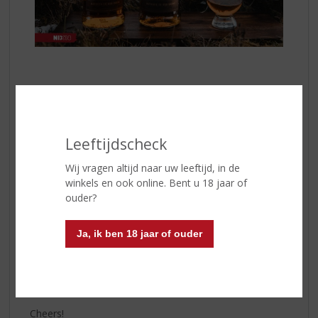
Sinds 1933 wordt Isle of Skye gemaakt als een
toegankelijke maar karaktervolle blend. In deze whisky
worden zorgvuldig geselecteerde malt whisky’s uit
verschillende Schotse regio’s samengebracht met
Leeftijdscheck
hoogwaardige graanwhisky’s. Dit zorgt voor een mooi
gebalanceerd geheel.
Wij vragen altijd naar uw leeftijd, in de
winkels en ook online. Bent u 18 jaar of
Smaak & Afdronk
ouder?
In de smaak proef je zachte fruitige tonen, lichte hints
van turfrook en een warme, kruidige afdronk die lang
Ja, ik ben 18 jaar of ouder
blijft hangen. Isle of Skye is daarmee een uitstekende
keuze voor zowel beginnende whiskydrinkers als
liefhebbers die op zoek zijn naar een klassieke Schotse
blend met een subtiel rokerig karakter.
Cheers!