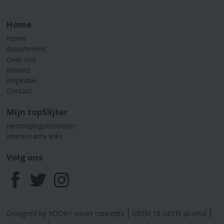
Home
Home
Assortiment
Over ons
Nieuws
Inspiratie
Contact
Mijn topSlijter
Herroepingsformulier
Interessante links
Volg ons
F
T
I
a
w
n
Designed by YOOKY smart concepts
GEEN 18 GEEN alcohol