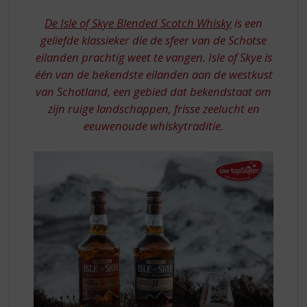
S
8
p
De Isle of Skye Blended Scotch Whisky
is een
YRSEN
r
geliefde klassieker die de sfeer van de Schotse
12
i
eilanden prachtig weet te vangen. Isle of Skye is
n
YRS
één van de bekendste eilanden aan de westkust
g
n
van Schotland, een gebied dat bekendstaat om
a
zijn ruige landschappen, frisse zeelucht en
a
eeuwenoude whiskytraditie.
r
d
e
n
a
v
i
g
a
t
i
e