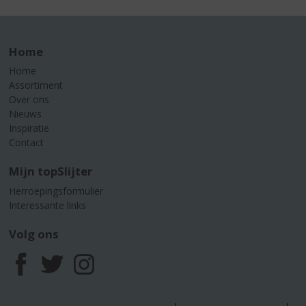
Home
Home
Assortiment
Over ons
Nieuws
Inspiratie
Contact
Mijn topSlijter
Herroepingsformulier
Interessante links
Volg ons
F
T
I
a
w
n