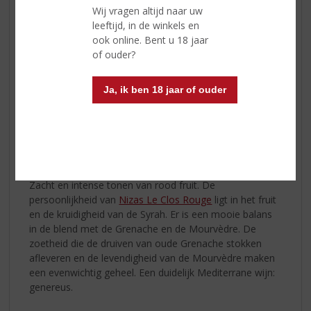
ondergaan een koude schilweking (bij
Wij vragen altijd naar uw
12 ⁰C) gedurende 5 dagen. Een paar
leeftijd, in de winkels en
keer per dag loopt een deel van het sap
ook online. Bent u 18 jaar
af: zo komen kleur en de voorlopers
of ouder?
van de aroma’s vrij. Dan wordt de
temperatuur verhoogd tot de vergisting
Ja, ik ben 18 jaar of ouder
spontaan op gang komt. Zodra de
gisting klaar is, wordt de hoed van
schilletjes net zo vaak en lang
ondergeduwd tot de juiste hoeveelheid tannine
onttrokken is.
Zacht en intense tonen van rood fruit. De
persoonlijkheid van
Nizas Le Clos Rouge
ligt in het fruit
en de kruidigheid van de Syrah. Er is een mooie balans
in de blend met de Grenache en de Mourvèdre. De
zoetheid die de druiven van oude Grenache stokken
afleveren en de levendigheid van de Mourvèdre maken
een evenwichtig geheel. Een duidelijk Mediterrane wijn:
genereus.