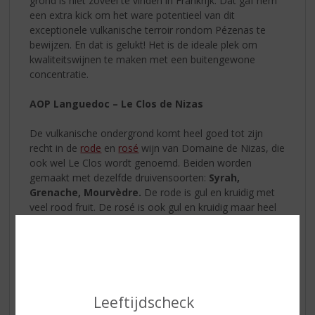
grond is niet zoveel te vinden in Frankrijk. Dat gaf hem
een extra kick om het ware potentieel van dit
exceptionele vulkanische terroir rondom Pézenas te
bewijzen. En dat is gelukt! Het is de ideale plek om
kwaliteitswijnen te maken met een buitengewone
concentratie.
AOP Languedoc – Le Clos de Nizas
De vulkanische ondergrond komt heel goed tot zijn
recht in de
rode
en
rosé
wijn van Domaine de Nizas, die
ook wel Le Clos wordt genoemd. Beiden worden
gemaakt met dezelfde druivensoorten:
Syrah,
Grenache, Mourvèdre.
De rode is gul en kruidig met
veel rood fruit. De rosé is ook gul en kruidig maar heel
verfijnd.
Nizas Le Clos Rouge
De druiven worden ’s nachts -koel-
Leeftijdscheck
geoogst; de syrah en mourvèdre