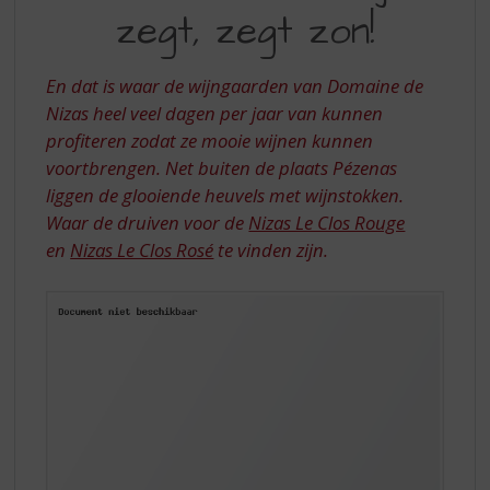
S
|
zegt, zegt zon!
p
WIE
r
ZUID-
i
En dat is waar de wijngaarden van Domaine de
n
FRANKRIJK
Nizas heel veel dagen per jaar van kunnen
g
profiteren zodat ze mooie wijnen kunnen
ZEGT
n
a
voortbrengen. Net buiten de plaats Pézenas
ZEGT
a
liggen de glooiende heuvels met wijnstokken.
ZON
r
Waar de druiven voor de
Nizas Le Clos Rouge
d
en
Nizas Le Clos
Rosé
te vinden zijn.
e
n
a
v
i
g
a
t
i
e